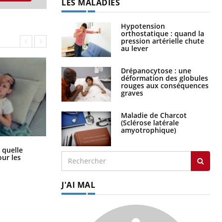
LES MALADIES
Hypotension
orthostatique : quand la
pression artérielle chute
au lever
Drépanocytose : une
déformation des globules
rouges aux conséquences
graves
Maladie de Charcot
(Sclérose latérale
amyotrophique)
Syndrome métabolique : quels sont
 quelle
les meilleurs exercices physiques ?
ur les
J'AI MAL