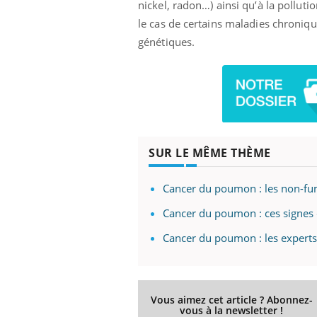
nickel, radon…) ainsi qu’à la pollut
le cas de certains maladies chroni
génétiques.
Eczéma Chronique des Mains :
Car
Youtube
You
Youtube
expliquer ma maladie
pré
Il y a des sujets qui sont faciles à aborder...
Fati
d'autres non ! D'un côté, poser des
mêm
questions sur la maladie d'un proche c'est
care
montrer ...
...
SUR LE MÊME THÈME
Cancer du poumon : les non-fum
Cancer du poumon : ces signes 
Cancer du poumon : les experts
Vous aimez cet article ? Abonnez-
vous à la newsletter !