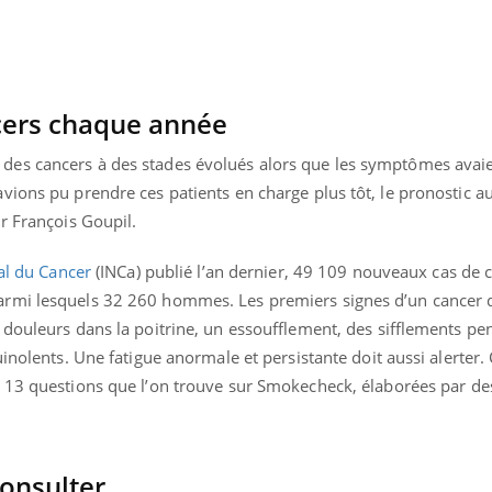
Hantavirus : un cas
Comment
détecté chez un touriste
écrans 
en France
cers chaque année
es cancers à des stades évolués alors que les symptômes avai
ions pu prendre ces patients en charge plus tôt, le pronostic au
r François Goupil.
nal du Cancer
(INCa) publié l’an dernier, 49 109 nouveaux cas de 
armi lesquels 32 260 hommes. Les premiers signes d’un cance
douleurs dans la poitrine, un essoufflement, des sifflements pe
uinolents. Une fatigue anormale et persistante doit aussi alerter.
s 13 questions que l’on trouve sur Smokecheck, élaborées par d
consulter