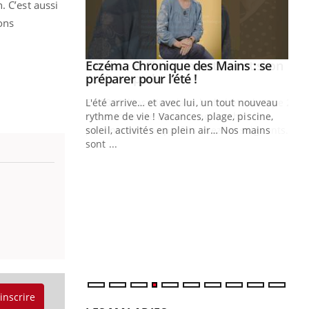
. C’est aussi
ons
ale : et si on
Eczéma Chronique des Mains : se
Youtube
ube
Youtube
préparer pour l’été !
e diabète de type 2
L'été arrive… et avec lui, un tout nouveau
çues chez les
rythme de vie ! Vacances, plage, piscine,
ez les soignants.
soleil, activités en plein air… Nos mains
sont ...
Di
You
Le 
nom
dia
défi
'inscrire