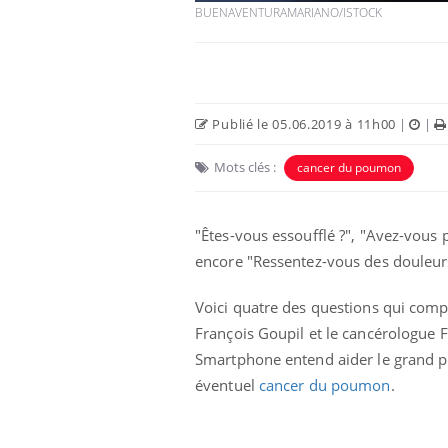
BUENAVENTURAMARIANO/ISTOCK
Publié le 05.06.2019 à 11h00
|
|
Mots clés :
cancer du poumon
"Êtes-vous essoufflé ?", "Avez-vous
encore "Ressentez-vous des douleur
Les troubles du sommeil
modifient votre cerveau !
Voici quatre des questions qui com
François Goupil et le cancérologue 
Smartphone entend aider le grand pub
Mon enfant est-il trop
éventuel
cancer du poumon
.
sensible ou simplement
très empathique ?