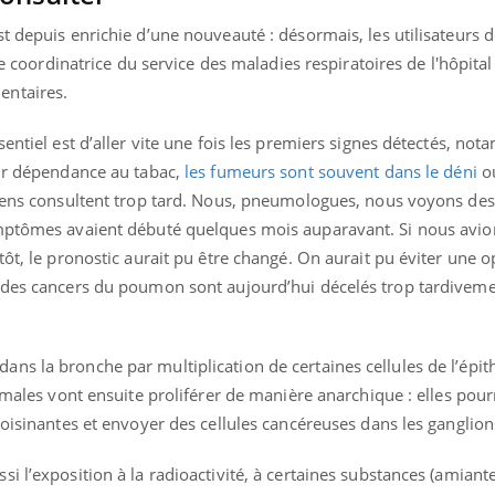
t depuis enrichie d’une nouveauté : désormais, les utilisateurs de
ère coordinatrice du service des maladies respiratoires de l'hôpit
entaires.
sentiel est d’aller vite une fois les premiers signes détectés, no
eur dépendance au tabac,
les fumeurs sont souvent dans le déni
ou
 gens consultent trop tard. Nous, pneumologues, nous voyons des
ymptômes avaient débuté quelques mois auparavant. Si nous avio
tôt, le pronostic aurait pu être changé. On aurait pu éviter une 
 des cancers du poumon sont aujourd’hui décelés trop tardiveme
ns la bronche par multiplication de certaines cellules de l’épi
ormales vont ensuite proliférer de manière anarchique : elles pou
voisinantes et envoyer des cellules cancéreuses dans les ganglion
i l’exposition à la radioactivité, à certaines substances (amiant