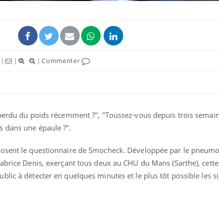
|
|
|
Commenter
 perdu du poids récemment ?", "Toussez-vous depuis trois semain
s dans une épaule ?".
Syndrome métabolique :
Mortalit
quels sont les meilleurs
rapport 
posent le questionnaire de Smocheck. Développée par le pneum
exercices physiques ?
son tau
Fabrice Denis, exerçant tous deux au CHU du Mans (Sarthe), cette
lic à détecter en quelques minutes et le plus tôt possible les s
Comment éviter une otite
Grossess
pendant les vacances ?
naturel 
des che