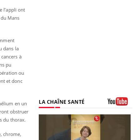
 l’appli ont
al du Mans
tamment
 dans la
 cancers à
ns pu
opération ou
nt et donc
LA CHAÎNE SANTÉ
thélium en un
Youtube
rront obstruer
s du thorax.
e, chrome,