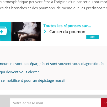
ion atmosphérique peuvent être à l’origine d’un cancer du poumon
ques des bronches et des poumons, de même que les prédispositi
ence en fer : comprendre pour
Insuline & Charge ment
tube
Youtube
Youtube
Yout
venir
osait en parler??
gue, irritabilité, brouillard mental ou
En 2026, l'insuline dans l
e alopécie… Les symptômes de la
reste entourée d'idées re
nce en fer sont multiples ce qui la rend
patients comme parfois ch
eurs ne sont pas épargnés et sont souvent sous-diagnostiqués
qui doivent vous alerter
 se mobilisent pour un dépistage massif
S