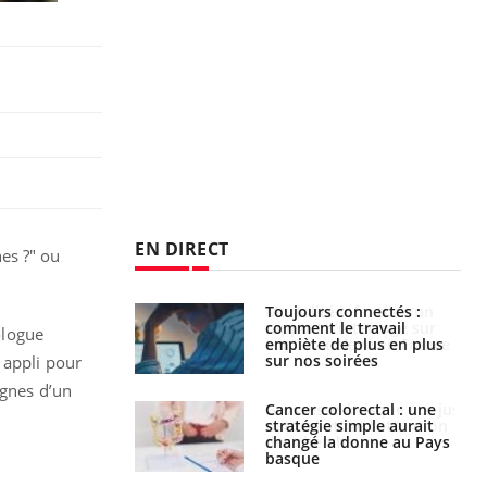
EN DIRECT
es ?" ou
é infantile : un
Toujours connectés :
s’interroge sur
comment le travail
ologue
x élevé en France
empiète de plus en plus
sur nos soirées
 appli pour
ignes d’un
e à risque : ce jus
Cancer colorectal : une
attire l'attention
stratégie simple aurait
rcheurs
changé la donne au Pays
basque