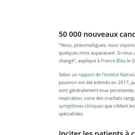
Bébés, jeunes enfants :
quelle trousse à
pharmacie pour les
vacances ?
50 000 nouveaux can
"Nous, pneumologues, nous voyons d
quelques mois auparavant. Si nous av
changé", explique à
France Bleu
le D
Selon
un rapport de l’Institut Natio
poumon ont été estimés en 2017, p
sont généralement toux persistante, 
respiration, voire des crachats sang
symptômes cliniques
que ciblent le
spécialistes.
Inciter les patients à 