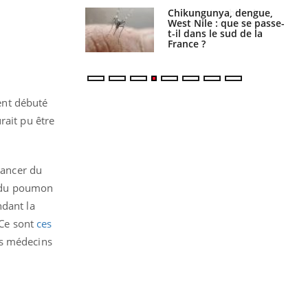
 oublier les
Chikungunya, dengue,
en vacances ?
West Nile : que se passe-
t-il dans le sud de la
France ?
ent débuté
rait pu être
cancer du
r du poumon
ndant la
 Ce sont
ces
es médecins