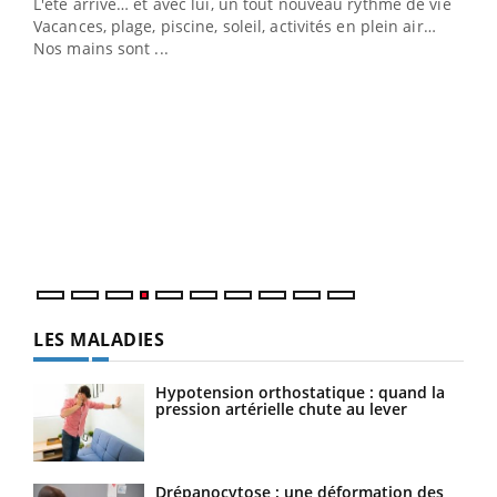
L'été arrive… et avec lui, un tout nouveau rythme de vie !
Vacances, plage, piscine, soleil, activités en plein air…
Nos mains sont ...
Dia
You
Le 
pers
ques
LES MALADIES
Hypotension orthostatique : quand la
pression artérielle chute au lever
Drépanocytose : une déformation des