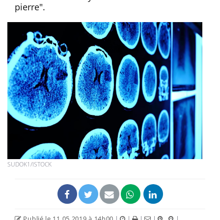
pierre".
SUDOK1/ISTOCK
Publié le 11.05.2019 à 14h00
|
|
|
|
|