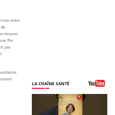
n lien entre
e de
es tenaces
evue
The
ent pas
t
unitaires
peuvent
LA CHAÎNE SANTÉ
Youtube