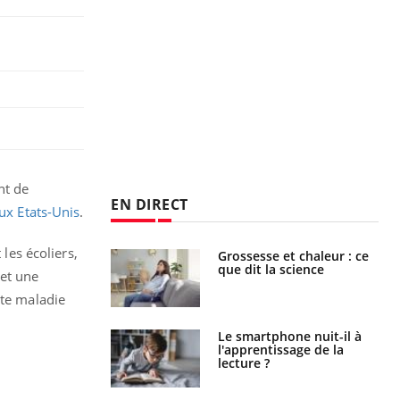
nt de
EN DIRECT
ux Etats-Unis
.
 les écoliers,
haleurs :
Grossesse et chaleur : ce
i le risque de
que dit la science
 et une
rimpe-t-il ?
tte maladie
a pourrait-il
Le smartphone nuit-il à
la propagation du
l'apprentissage de la
lecture ?