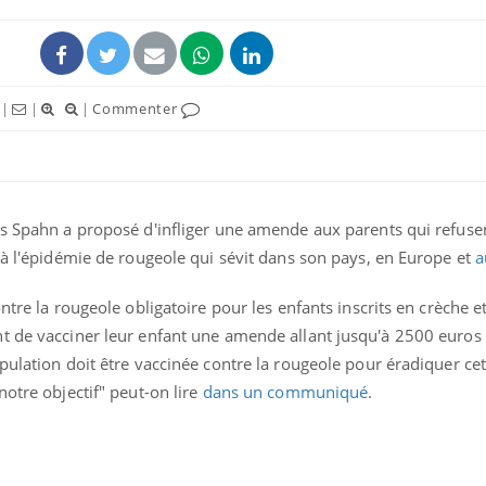
|
|
|
Commenter
ns Spahn a proposé d'infliger une amende aux parents qui refuse
 à l'épidémie de rougeole qui sévit dans son pays, en Europe et
a
ntre la rougeole obligatoire pour les enfants inscrits en crèche et
La sieste empêche-t-elle
Fortes c
de dormir la nuit ?
pourquo
t de vacciner leur enfant une amende allant jusqu'à 2500 euros
noyade g
pulation doit être vaccinée contre la rougeole pour éradiquer ce
notre objectif" peut-on lire
dans un communiqué
.
VIH : la fin du comprimé
Le Viagr
tous les jours se profile-t-
freiner 
elle enfin ?
cancer ?