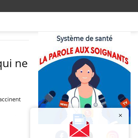
qui ne
accinent
Publicité