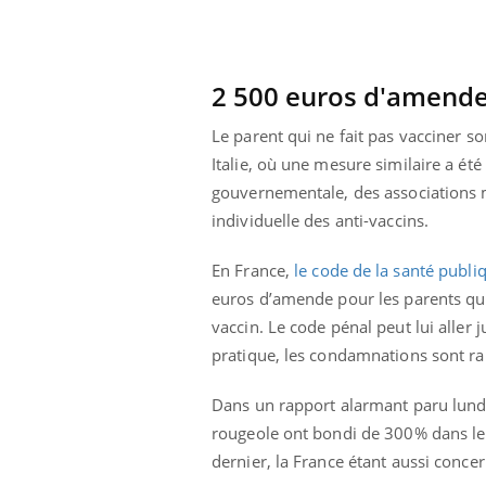
Cytomégalovirus : ce qui
change dans la prise en
charge des femmes
enceintes
2 500 euros d'amend
Le parent qui ne fait pas vacciner s
Italie, où une mesure similaire a é
gouvernementale, des associations m
individuelle des anti-vaccins.
En France,
le code de la santé publi
euros d’amende pour les parents qui 
vaccin. Le code pénal peut lui alle
pratique, les condamnations sont ra
Dans un rapport alarmant paru lundi 
rougeole ont bondi de 300% dans le
dernier, la France étant aussi conce