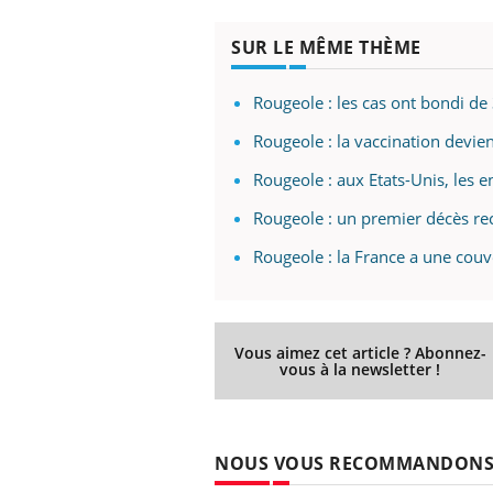
SUR LE MÊME THÈME
Rougeole : les cas ont bondi 
Eczéma Chronique des Mains :
Car
Youtube
You
Youtube
expliquer ma maladie
pré
Rougeole : la vaccination devie
Il y a des sujets qui sont faciles à aborder...
Fati
Rougeole : aux Etats-Unis, les e
d'autres non ! D'un côté, poser des
mêm
questions sur la maladie d'un proche c'est
care
Rougeole : un premier décès re
montrer ...
...
Rougeole : la France a une couv
Vous aimez cet article ? Abonnez-
vous à la newsletter !
NOUS VOUS RECOMMANDON