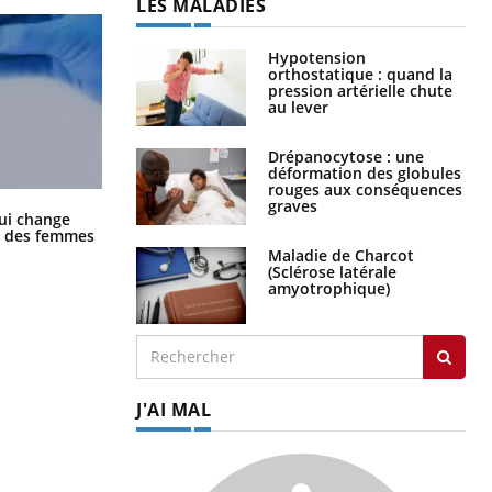
LES MALADIES
Hypotension
orthostatique : quand la
pression artérielle chute
au lever
Drépanocytose : une
déformation des globules
rouges aux conséquences
graves
La sieste empêche-t-elle de dormir
ui change
la nuit ?
ge des femmes
Maladie de Charcot
(Sclérose latérale
amyotrophique)
J'AI MAL