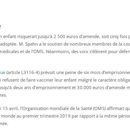
Pourquoi votre ventre
Pourquo
gâche-t-il les premiers
de prot
jours de vos vacances ?
finalem
e
on enfant risquerait jusqu'à 2 500 euros d'amende, soit cinq fois 
té adoptée. M. Spahn a le soutien de nombreux membres de la coa
édicales et de l’OMS. Néanmoins, des voix s’élèvent pour défend
que
(article L3116-4) prévoit une peine de six mois d’emprisonn
refusent de faire vacciner leur enfant malgré le caractère obliga
r jusqu’à deux ans d’emprisonnement et 30.000 euros d’amende m
res.
15 avril, l'Organisation mondiale de la Santé (OMS) affirmait qu
 monde au premier trimestre 2019 par rapport à la même périod
rnée.