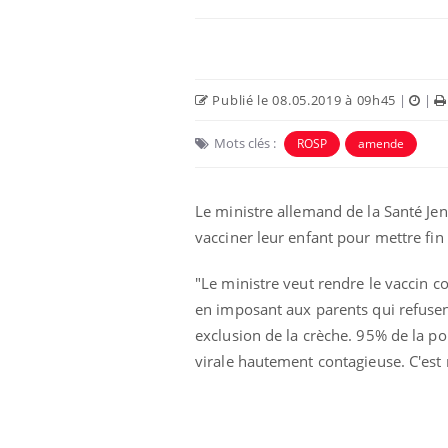
Publié le 08.05.2019 à 09h45
|
|
Mots clés :
ROSP
amende
Le ministre allemand de la Santé Je
vacciner leur enfant pour mettre fin
"Le ministre veut rendre le vaccin co
Chikungunya, dengue,
West Nile : que se passe-
en imposant aux parents qui refusen
t-il dans le sud de la
France ?
exclusion de la crèche. 95% de la po
virale hautement contagieuse. C'est 
Les médicaments GLP-1
protègent-ils aussi les os
?