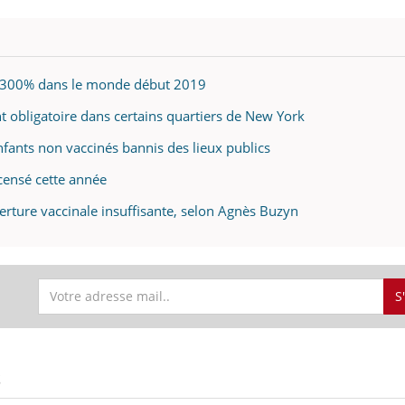
de 300% dans le monde début 2019
ence en fer : comprendre pour
Insuline & Charge ment
tube
Youtube
Youtube
Yout
venir
osait en parler??
nt obligatoire dans certains quartiers de New York
gue, irritabilité, brouillard mental ou
En 2026, l'insuline dans l
nfants non vaccinés bannis des lieux publics
e alopécie… Les symptômes de la
reste entourée d'idées re
nce en fer sont multiples ce qui la rend
patients comme parfois ch
censé cette année
erture vaccinale insuffisante, selon Agnès Buzyn
S
S