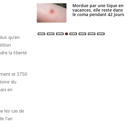
i manger moins
Mordue par une tique en
éines pourrait
vacances, elle reste dans
ent être bénéfique
le coma pendant 42 jours
plus qu’en
lition
re la liberté
ement et 3750
toire du
ais en
e les cas de
e l’an