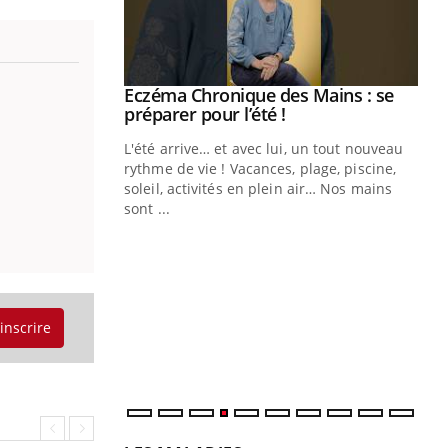
ale : et si on
Eczéma Chronique des Mains : se
Youtube
ube
Youtube
préparer pour l’été !
e diabète de type 2
L'été arrive… et avec lui, un tout nouveau
çues chez les
rythme de vie ! Vacances, plage, piscine,
ez les soignants.
soleil, activités en plein air… Nos mains
sont ...
Di
You
Le 
nom
dia
défi
'inscrire