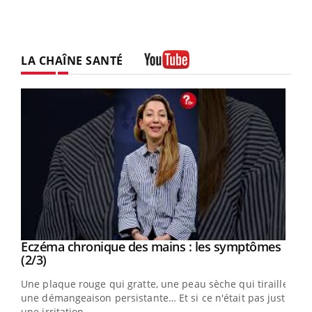
LA CHAÎNE SANTÉ
Youtube
Eczéma chronique des mains : les symptômes
Youtube
Youtube
(2/3)
ris,
Une plaque rouge qui gratte, une peau sèche qui tiraille,
une démangeaison persistante… Et si ce n'était pas juste
une irritation ...