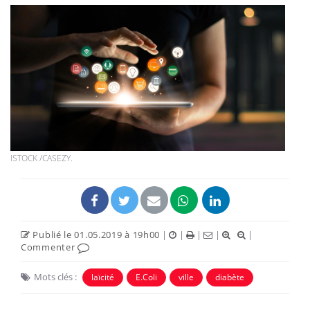
ISTOCK /CASEZY.
Publié le 01.05.2019 à 19h00
|
|
|
|
|
Commenter
Mots clés :
laïcité
E.Coli
ville
diabète