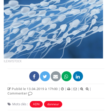
ILEXX/ISTOCK
Publié le 13.04.2019 à 17h00
|
|
|
|
|
Commenter
Mots clés :
ADN
donneur