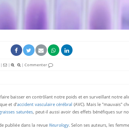
|
|
|
Commenter
Chikung
West Nil
t-il dan
France ?
faire baisser en contrôlant notre poids et en surveillant notre a
que et d’
accident vasculaire cérébral
(AVC). Mais le "mauvais" cho
Les méd
graisses saturées
, peut-il aussi avoir des effets bénéfiques sur n
protègen
?
ude publiée dans la revue
Neurology
. Selon ses auteurs, les femm