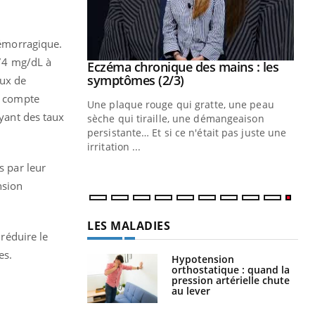
hémorragique.
 74 mg/dL à
 mains : au
Eczéma chronique des mains : les
Youtube
be
Youtube
symptômes (2/3)
aux de
ir compte
ès Zaraa,
Une plaque rouge qui gratte, une peau
ayant des taux
us explique
sèche qui tiraille, une démangeaison
ins au quotidien
persistante… Et si ce n'était pas juste une
irritation ...
s par leur
nsion
LES MALADIES
réduire le
es.
Hypotension
orthostatique : quand la
pression artérielle chute
au lever