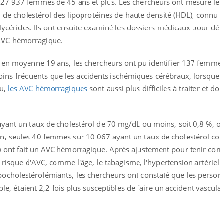
 27 937 femmes de 45 ans et plus. Les chercheurs ont mesuré le
L, de cholestérol des lipoprotéines de haute densité (HDL), conn
iglycérides. Ils ont ensuite examiné les dossiers médicaux pour d
AVC hémorragique.
t en moyenne 19 ans, les chercheurs ont pu identifier 137 femme
s fréquents que les accidents ischémiques cérébraux, lorsque l
au,
les AVC hémorragiques
sont aussi plus difficiles à traiter et d
ayant un taux de cholestérol de 70 mg/dL ou moins, soit 0,8 %, 
n, seules 40 femmes sur 10 067 ayant un taux de cholestérol co
) ont fait un AVC hémorragique. Après ajustement pour tenir co
e risque d'AVC, comme l'âge, le tabagisme, l'hypertension artériell
ocholestérolémiants, les chercheurs ont constaté que les perso
ble, étaient 2,2 fois plus susceptibles de faire un accident vascul