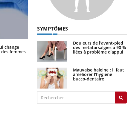
SYMPTÔMES
Douleurs de l’avant-pied :
La sieste empêche-t-elle de dormir
ui change
des métatarsalgies à 90 %
la nuit ?
ge des femmes
liées à problème d’appui
Mauvaise haleine : il faut
améliorer l’hygiène
bucco-dentaire