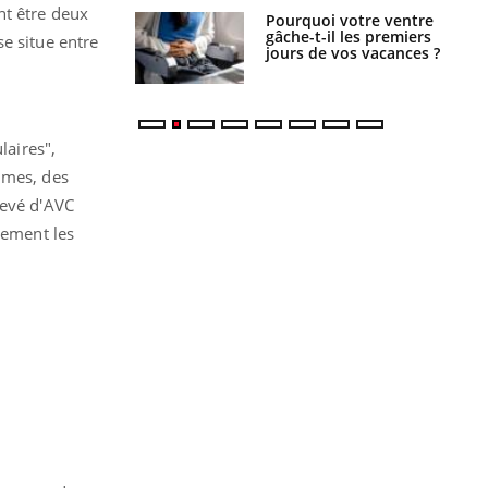
nt être deux
alovirus : ce qui
Pourquoi votre ventre
ans la prise en
gâche-t-il les premiers
e situe entre
des femmes
jours de vos vacances ?
es
laires",
mmes, des
levé d'AVC
rement les