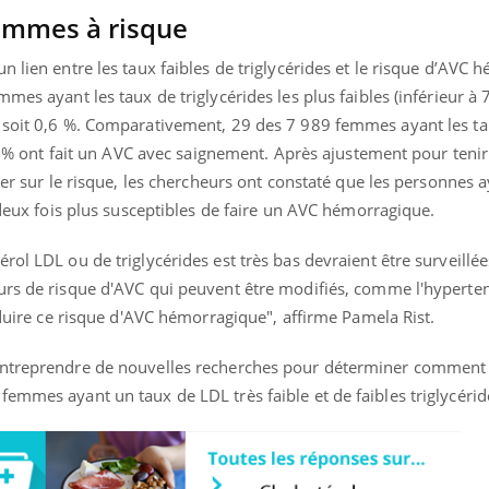
femmes à risque
n lien entre les taux faibles de triglycérides et le risque d’AVC 
mmes ayant les taux de triglycérides les plus faibles (inférieur à
nd l’entreprise mise sur le bien
Eczéma chronique des
tube
Youtube
Youtube
Youtu
e global
quotidien (3/3)
, soit 0,6 %. Comparativement, 29 des 7 989 femmes ayant les t
0,4 % ont fait un AVC avec saignement. Après ajustement pour ten
 rendez-vous de la santé et de la
Dans cette vidéo, le Dr In
uer sur le risque, les chercheurs ont constaté que les personnes 
ité de vie au travail" de Pourquoi
dermatologue à Paris, vo
teur reçoivent Régis Blugeon, DRH et
comment protéger vos ma
t deux fois plus susceptibles de faire un AVC hémorragique.
cteur ...
et éviter les ...
rol LDL ou de triglycérides est très bas devraient être surveillée
urs de risque d'AVC qui peuvent être modifiés, comme l'hyperte
réduire ce risque d'AVC hémorragique", affirme Pamela Rist.
entreprendre de nouvelles recherches pour déterminer comment 
emmes ayant un taux de LDL très faible et de faibles triglycérid