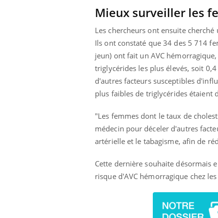
Mieux surveiller les 
Les chercheurs ont ensuite cherché u
Ils ont constaté que 34 des 5 714 fe
Youtube
ue » pour
COUP DE FOOD sur le diabète
Qua
Youtube
You
médecine
êtr
jeun) ont fait un AVC hémorragique
Coup de food sur le diabète, c'est votre
triglycérides les plus élevés, soit 
"Les
nouveau rendez-vous culinaire qui
d'autres facteurs susceptibles d'infl
 groupe
qual
bouscule les idées reçues ! Dans cet
ère de bilan de
Doc
épisode, une ...
plus faibles de triglycérides étaien
« jumeau
dire
"Les femmes dont le taux de cholesté
médecin pour déceler d'autres facte
artérielle et le tabagisme, afin de 
Cette dernière souhaite désormais 
risque d'AVC hémorragique chez les f