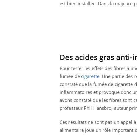
est bien installée. Dans la majeure p
ar une tique en
Allergies alimentaires :
, elle reste dans
une nouvelle arme contre
pendant 42 jours
les réactions sévères
Des acides gras anti-
Pour tester les effets des fibres ali
fumée de
cigarette
. Une partie des 
constaté que la fumée de cigarette d
inflammatoires et provoque donc 
avons constaté que les fibres sont 
professeur Phil Hansbro, auteur prin
Ces résultats ne sont pas un appel à
alimentaire joue un rôle important d