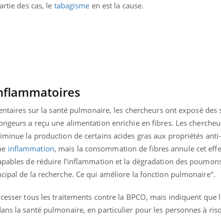
artie des cas, le
tabagisme
en est la cause.
TDAH : quel est ce
Insuffis
traitement autorisé aux
comment
États-Unis ?
préveni
inflammatoires
mentaires sur la santé pulmonaire, les chercheurs ont exposé des s
rongeurs a reçu une alimentation enrichie en fibres. Les chercheu
iminue la production de certains acides gras aux propriétés anti
une
inflammation
, mais la consommation de fibres annule cet eff
capables de réduire l’inflammation et la dégradation des poumons
cipal de la recherche. Ce qui améliore la fonction pulmonaire".
 cesser tous les traitements contre la BPCO, mais indiquent que 
ans la santé pulmonaire, en particulier pour les personnes à ris