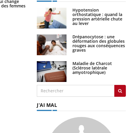
La sieste empêche-t-elle de dormir
ui change
la nuit ?
ge des femmes
Hypotension
orthostatique : quand la
pression artérielle chute
au lever
Drépanocytose : une
déformation des globules
rouges aux conséquences
graves
Maladie de Charcot
(Sclérose latérale
amyotrophique)
J'AI MAL