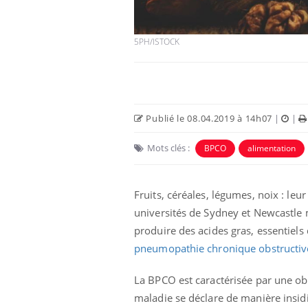
5PH/ISTOCK
Publié le 08.04.2019 à 14h07
|
|
Mots clés :
BPCO
alimentation
Fruits, céréales, légumes, noix : l
e et chaleur : ce
Mordue par un
a science
barracuda, une petite fille
universités de Sydney et Newcastle 
secourue grâce à un
réflexe essentiel
produire des acides gras, essentiel
pneumopathie chronique obstructiv
phone nuit-il à
Légionellose en Suisse :
tissage de la
quelle est l’origine de la
contamination ?
La BPCO est caractérisée par une ob
maladie se déclare de manière insidi