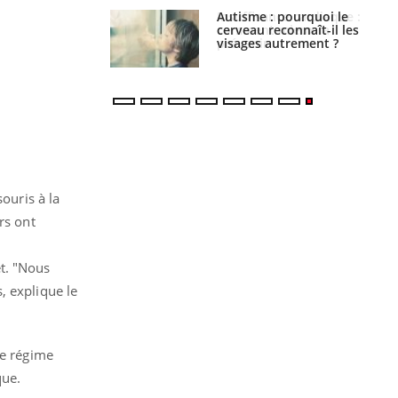
ance cardiaque :
Autisme : pourquoi le
 mieux la
cerveau reconnaît-il les
r
visages autrement ?
ouris à la
rs ont
-
et. "Nous
, explique le
le régime
que.