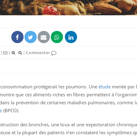
|
|
|
Commenter
eur consommation protègerait les poumons. Une
étude
menée par 
Comment gérer le
Cerveau 
sommeil des enfants en
"madele
montre que ces aliments riches en fibres permettent à l’organis
vacances ?
enfin ex
s dans la prévention de certaines maladies pulmonaires, comme 
e
(BPCO).
Bilan prévention : ce que
Intoléra
les kinés pourront
nouvell
bientôt faire
recomma
struction des bronches, une toux et une expectoration chronique
HAS
euse et la plupart des patients n’en constatent les symptômes qu