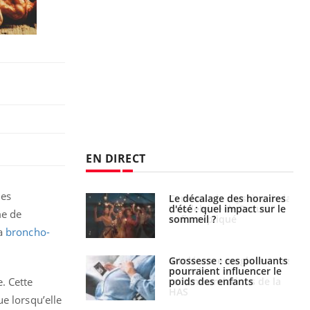
EN DIRECT
les
: le mystère de la
Le décalage des horaires
ine de Proust"
d'été : quel impact sur le
me de
pliqué
sommeil ?
la
broncho-
nce au gluten : les
Grossesse : ces polluants
es
pourraient influencer le
ndations de la
poids des enfants
. Cette
e lorsqu’elle