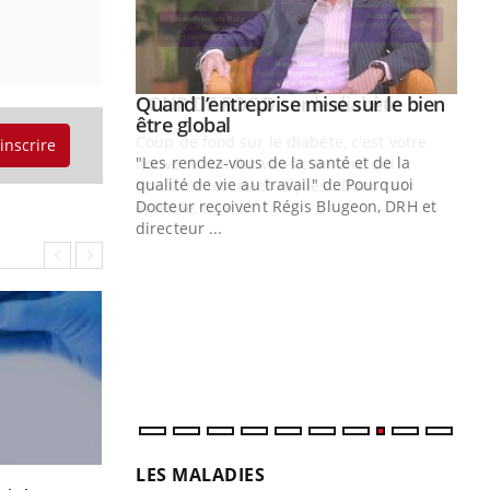
Youtube
 diabète
Quand l’entreprise mise sur le bien
Youtube
Youtube
être global
e, c'est votre
'inscrire
"Les rendez-vous de la santé et de la
naire qui
qualité de vie au travail" de Pourquoi
 ! Dans cet
Docteur reçoivent Régis Blugeon, DRH et
directeur ...
Ec
You
quo
Dan
der
com
et é
LES MALADIES