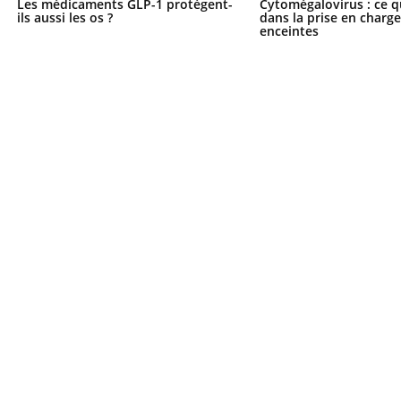
Les médicaments GLP-1 protègent-
Cytomégalovirus : ce q
ils aussi les os ?
dans la prise en char
enceintes