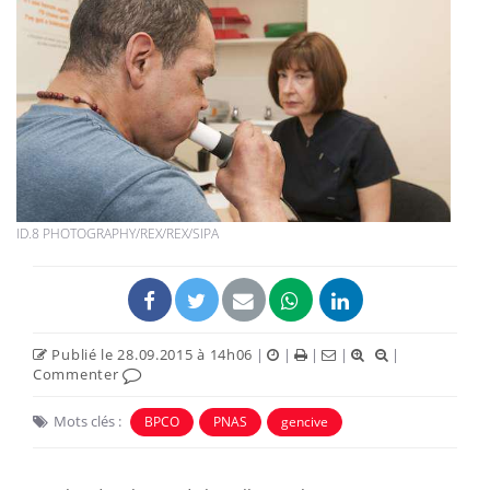
ID.8 PHOTOGRAPHY/REX/REX/SIPA
Publié le 28.09.2015 à 14h06
|
|
|
|
|
Commenter
Mots clés :
BPCO
PNAS
gencive