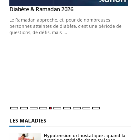
Youtube
Diabète & Ramadan 2026
Youtube
Le Ramadan approche, et, pour de nombreuses
vie !
personnes atteintes de diabète, c'est une période de
…
questions, de défis, mais ...
Un 
You
à l
Un é
mati
numé
LES MALADIES
Hypotension orthostatique : quand la