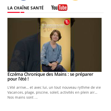
Twitter
Facebook
Instagram
LA CHAÎNE SANTÉ
Youtube
Youtube
Eczéma Chronique des Mains : se préparer
Diabète & Ramadan 2026
Youtube
Youtube
Youtube
pour l’été !
Le Ramadan approche, et, pour de nombreuses
L'été arrive… et avec lui, un tout nouveau rythme de vie !
personnes atteintes de diabète, c'est une période de
Vacances, plage, piscine, soleil, activités en plein air…
questions, de défis, mais ...
Nos mains sont ...