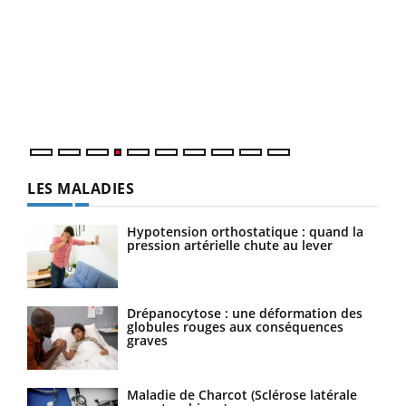
Un 
You
à l
Un é
mati
numé
LES MALADIES
Hypotension orthostatique : quand la
pression artérielle chute au lever
Drépanocytose : une déformation des
globules rouges aux conséquences
graves
Maladie de Charcot (Sclérose latérale