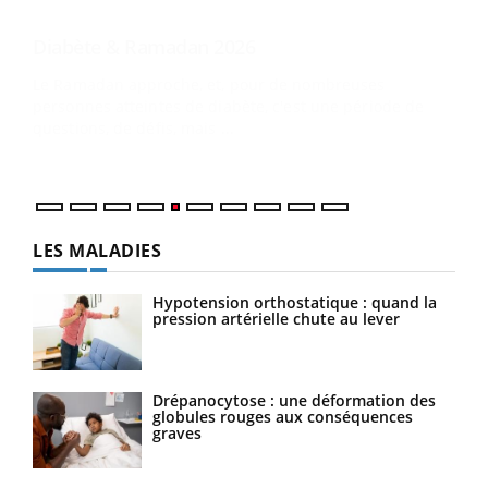
Un 
You
à l
Un é
mati
numé
LES MALADIES
Hypotension orthostatique : quand la
pression artérielle chute au lever
Drépanocytose : une déformation des
globules rouges aux conséquences
graves