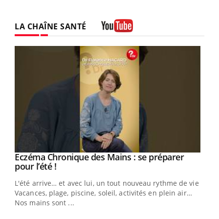
LA CHAÎNE SANTÉ
Youtube
Youtube
Eczéma Chronique des Mains : se préparer
Diabète & Ramadan 2026
Youtube
Youtube
Youtube
pour l’été !
Le Ramadan approche, et, pour de nombreuses
L'été arrive… et avec lui, un tout nouveau rythme de vie !
personnes atteintes de diabète, c'est une période de
Vacances, plage, piscine, soleil, activités en plein air…
questions, de défis, mais ...
Nos mains sont ...