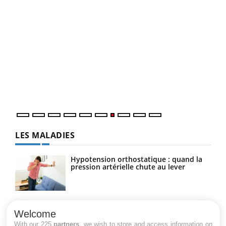
Qua
You
"Les
trav
DRH 
LES MALADIES
Hypotension orthostatique : quand la
pression artérielle chute au lever
Drépanocytose : une déformation des
globules rouges aux conséquences
Welcome
graves
With our 225
partners
, we wish to store and access information on