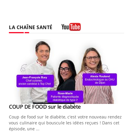
LA CHAÎNE SANTÉ
Youtube
Youtube
cès
COUP DE FOOD sur le diabète
Youtube
Coup de food sur le diabète, c'est votre nouveau rendez-
 en
vous culinaire qui bouscule les idées reçues ! Dans cet
u
épisode, une ...