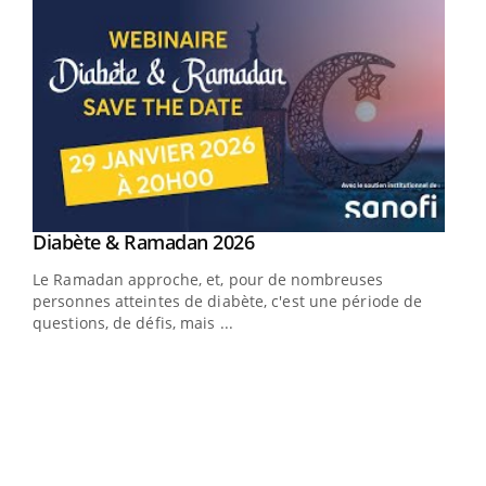
Youtube
Diabète & Ramadan 2026
Youtube
Le Ramadan approche, et, pour de nombreuses
personnes atteintes de diabète, c'est une période de
questions, de défis, mais ...
Un « jumeau numérique » pour faciliter l’accès
COU
Youtube
You
Youtube
à la médecine préventive
Coup
Un établissement lié à un groupe mutualiste innove en
vous