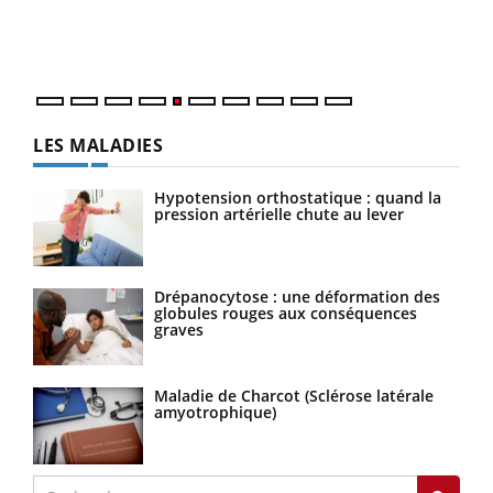
matière de bilan de santé : l'utilisation d'un « jumeau
épis
numérique » permet ...
LES MALADIES
Hypotension orthostatique : quand la
pression artérielle chute au lever
Drépanocytose : une déformation des
globules rouges aux conséquences
graves
Maladie de Charcot (Sclérose latérale
amyotrophique)