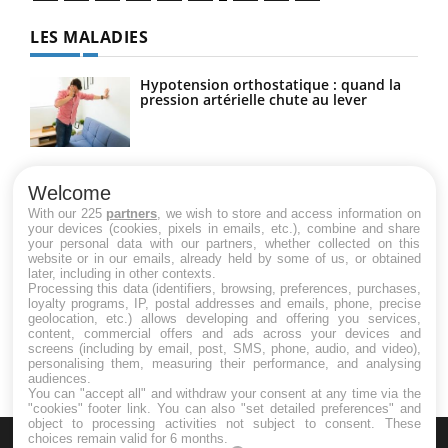
LES MALADIES
Hypotension orthostatique : quand la
pression artérielle chute au lever
Drépanocytose : une déformation des
globules rouges aux conséquences
Welcome
graves
With our 225
partners
, we wish to store and access information on
your devices (cookies, pixels in emails, etc.), combine and share
your personal data with our partners, whether collected on this
website or in our emails, already held by some of us, or obtained
Maladie de Charcot (Sclérose latérale
later, including in other contexts.
amyotrophique)
Processing this data (identifiers, browsing, preferences, purchases,
loyalty programs, IP, postal addresses and emails, phone, precise
geolocation, etc.) allows developing and offering you services,
content, commercial offers and ads across your devices and
screens (including by email, post, SMS, phone, audio, and video),
personalising them, measuring their performance, and analysing
audiences.
You can "accept all" and withdraw your consent at any time via the
"cookies" footer link
. You can also "set detailed preferences" and
object to processing activities not subject to consent. These
choices remain valid for 6 months.