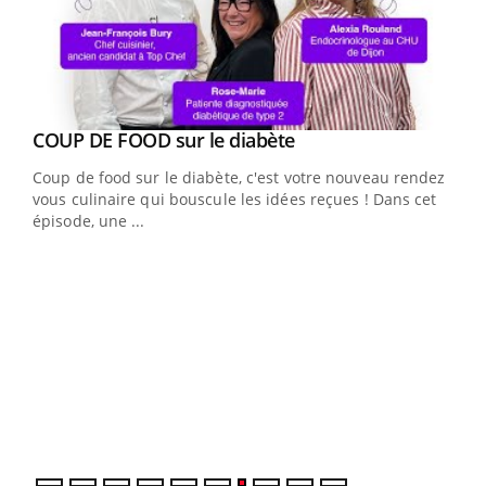
Youtube
cès
COUP DE FOOD sur le diabète
Youtube
Coup de food sur le diabète, c'est votre nouveau rendez-
 en
vous culinaire qui bouscule les idées reçues ! Dans cet
u
épisode, une ...
Qua
You
"Les
trav
DRH 