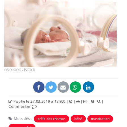
ONDROOO / ISTOCK
Publié le 27.03.2019 à 13h00
|
|
|
|
|
Commenter
Mots clés :
prêle des champs
bébé
mastication