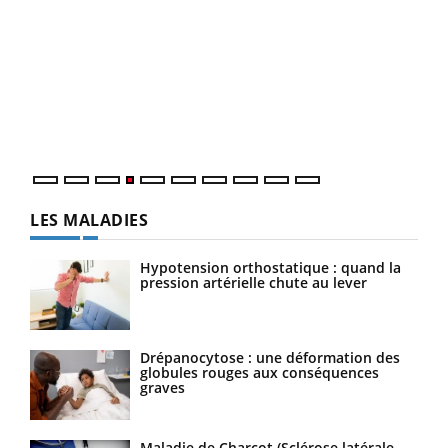
Dia
You
Le 
pers
ques
LES MALADIES
Hypotension orthostatique : quand la
pression artérielle chute au lever
Drépanocytose : une déformation des
globules rouges aux conséquences
graves
Maladie de Charcot (Sclérose latérale