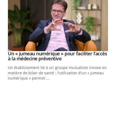
Youtube
Un « jumeau numérique » pour faciliter l’accès
COUP DE FOOD sur le diabète
Youtube
Youtube
Youtube
à la médecine préventive
Coup de food sur le diabète, c'est votre nouveau rendez-
Un établissement lié à un groupe mutualiste innove en
vous culinaire qui bouscule les idées reçues ! Dans cet
matière de bilan de santé : l'utilisation d'un « jumeau
épisode, une ...
numérique » permet ...
Qua
You
"Les
trav
DRH 