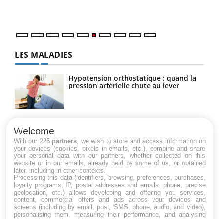
LES MALADIES
Hypotension orthostatique : quand la
pression artérielle chute au lever
Drépanocytose : une déformation des
globules rouges aux conséquences
Welcome
graves
With our 225
partners
, we wish to store and access information on
your devices (cookies, pixels in emails, etc.), combine and share
your personal data with our partners, whether collected on this
website or in our emails, already held by some of us, or obtained
Maladie de Charcot (Sclérose latérale
later, including in other contexts.
amyotrophique)
Processing this data (identifiers, browsing, preferences, purchases,
loyalty programs, IP, postal addresses and emails, phone, precise
geolocation, etc.) allows developing and offering you services,
content, commercial offers and ads across your devices and
screens (including by email, post, SMS, phone, audio, and video),
personalising them, measuring their performance, and analysing