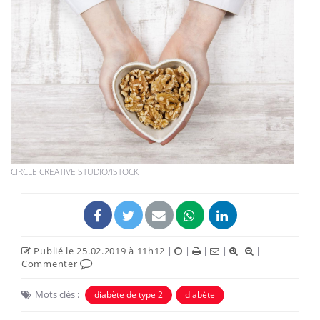
CIRCLE CREATIVE STUDIO/ISTOCK
Publié le 25.02.2019 à 11h12
|
|
|
|
|
Commenter
Mots clés :
diabète de type 2
diabète