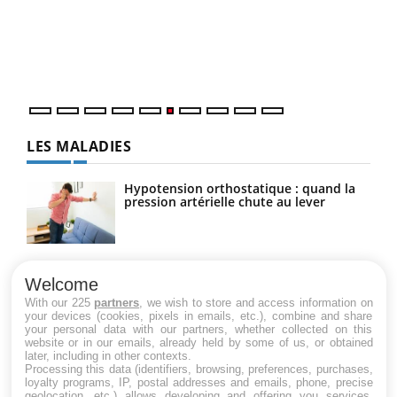
Coup
vous
épis
LES MALADIES
Hypotension orthostatique : quand la
pression artérielle chute au lever
Drépanocytose : une déformation des
globules rouges aux conséquences
Welcome
graves
With our 225
partners
, we wish to store and access information on
your devices (cookies, pixels in emails, etc.), combine and share
your personal data with our partners, whether collected on this
website or in our emails, already held by some of us, or obtained
Maladie de Charcot (Sclérose latérale
later, including in other contexts.
amyotrophique)
Processing this data (identifiers, browsing, preferences, purchases,
loyalty programs, IP, postal addresses and emails, phone, precise
geolocation, etc.) allows developing and offering you services,