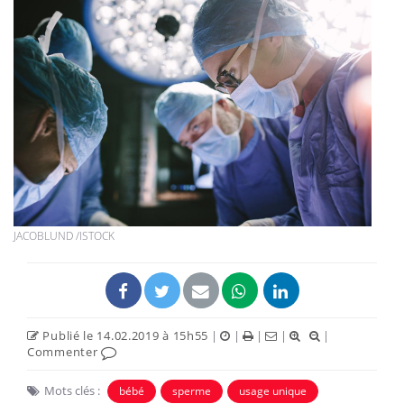
JACOBLUND /ISTOCK
Publié le 14.02.2019 à 15h55
|
|
|
|
|
Commenter
Mots clés :
bébé
sperme
usage unique