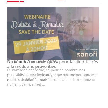
Youtube
Un « jumeau numérique » pour faciliter l’accès
Youtube
Youtube
à la médecine préventive
Un établissement lié à un groupe mutualiste innove en
e
matière de bilan de santé : l'utilisation d'un « jumeau
numérique » permet ...
COU
You