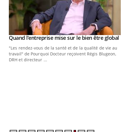
Yout
Quand l’entreprise mise sur le bien être global
Youtube
ndez-
"Les rendez-vous de la santé et de la qualité de vie au
cet
travail" de Pourquoi Docteur reçoivent Régis Blugeon,
DRH et directeur ...
Ecz
You
(3/3
Dans
vous
quot