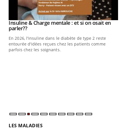
Youtube
Insuline & Charge mentale : et si on osait en
Youtube
Youtube
parler??
En 2026, l'insuline dans le diabète de type 2 reste
entourée d'idées reçues chez les patients comme
parfois chez les soignants.
Ecz
You
pour
L'ét
Vaca
Nos 
LES MALADIES