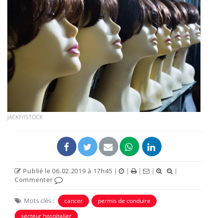
JACKF/ISTOCK
Publié le 06.02.2019 à 17h45
|
|
|
|
|
Commenter
Mots clés :
cancer
permis de conduire
secteur hospitalier