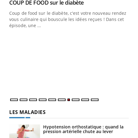
Youtube
cès
COUP DE FOOD sur le diabète
Youtube
Coup de food sur le diabète, c'est votre nouveau rendez-
 en
vous culinaire qui bouscule les idées reçues ! Dans cet
u
épisode, une ...
Qua
You
"Les
trav
DRH 
LES MALADIES
Hypotension orthostatique : quand la
pression artérielle chute au lever