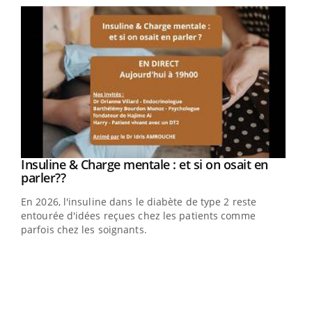
Youtube
Insuline & Charge mentale : et si on osait en
Youtube
Youtube
parler??
En 2026, l'insuline dans le diabète de type 2 reste
entourée d'idées reçues chez les patients comme
parfois chez les soignants.
Ecz
You
pour