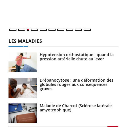
L'ét
Vaca
Nos 
LES MALADIES
Hypotension orthostatique : quand la
pression artérielle chute au lever
Drépanocytose : une déformation des
globules rouges aux conséquences
graves
Maladie de Charcot (Sclérose latérale
amyotrophique)