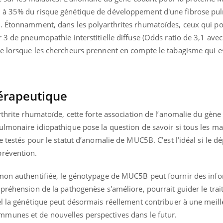
 à 35% du risque génétique de développement d'une fibrose pu
. Étonnamment, dans les polyarthrites rhumatoïdes, ceux qui por
 3 de pneumopathie interstitielle diffuse (Odds ratio de 3,1 avec
e lorsque les chercheurs prennent en compte le tabagisme qui es
hérapeutique
rthrite rhumatoïde, cette forte association de l’anomalie du gèn
ulmonaire idiopathique pose la question de savoir si tous les m
 testés pour le statut d’anomalie de MUC5B. C’est l’idéal si le d
prévention.
mon authentifiée, le génotypage de MUC5B peut fournir des inf
préhension de la pathogenèse s'améliore, pourrait guider le trai
el la génétique peut désormais réellement contribuer à une meill
munes et de nouvelles perspectives dans le futur.