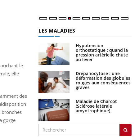
LES MALADIES
Hypotension
orthostatique : quand la
pression artérielle chute
au lever
touchant le
Drépanocytose : une
rale, elle
déformation des globules
rouges aux conséquences
graves
otamment des
Maladie de Charcot
rédisposition
(Sclérose latérale
amyotrophique)
s bronches
la gorge