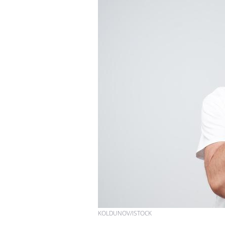
Toujours connectés :
comment le travail
empiète de plus en plus
sur nos soirées
Cancer colorectal : une
stratégie simple aurait
changé la donne au Pays
basque
Chikungunya, dengue,
West Nile : que se passe-
t-il dans le sud de la
France ?
KOLDUNOV/ISTOCK