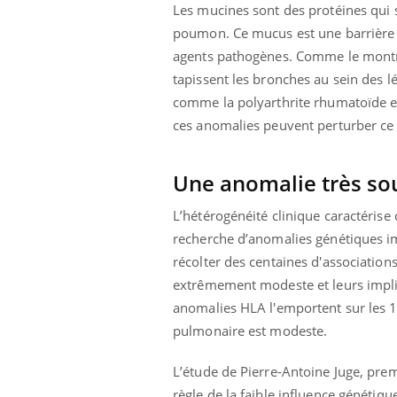
Les mucines sont des protéines qui
poumon. Ce mucus est une barrière d
agents pathogènes. Comme le montren
tapissent les bronches au sein des 
comme la polyarthrite rhumatoïde et 
ces anomalies peuvent perturber ce
Une anomalie très so
L’hétérogénéité clinique caractéris
recherche d’anomalies génétiques i
récolter des centaines d'association
extrêmement modeste et leurs implica
anomalies HLA l'emportent sur les 1
pulmonaire est modeste.
L’étude de Pierre-Antoine Juge, prem
règle de la faible influence généti