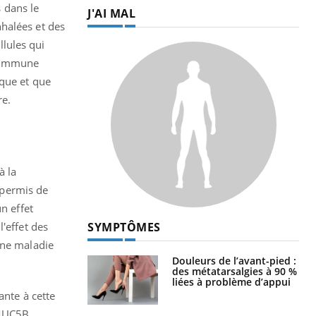
 dans le
J'AI MAL
halées et des
lules qui
o-immune
ique et que
re.
à la
 permis de
n effet
SYMPTÔMES
'effet des
une maladie
Douleurs de l’avant-pied :
des métatarsalgies à 90 %
liées à problème d’appui
ante à cette
 MUC5B