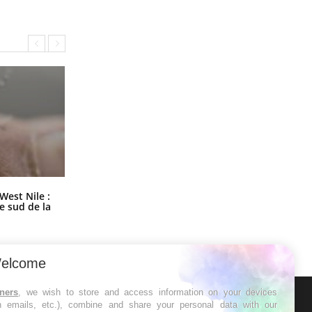
Les médicaments GLP-1 protègent-
West Nile :
ils aussi les os ?
le sud de la
elcome
tners
, we wish to store and access information on your devices
in emails, etc.), combine and share your personal data with our