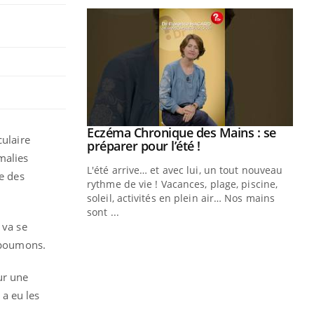
ale : et si on
Eczéma Chronique des Mains : se
Youtube
culaire
ube
Youtube
préparer pour l’été !
malies
e diabète de type 2
L'été arrive… et avec lui, un tout nouveau
te des
çues chez les
rythme de vie ! Vacances, plage, piscine,
ez les soignants.
soleil, activités en plein air… Nos mains
sont ...
Di
You
 va se
s poumons.
Le 
nom
ur une
dia
défi
a eu les