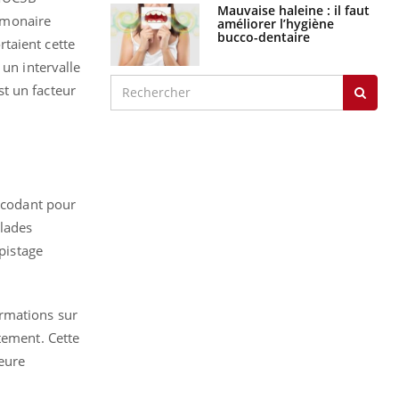
Mauvaise haleine : il faut
lmonaire
améliorer l’hygiène
bucco-dentaire
taient cette
 un intervalle
t un facteur
e codant pour
alades
épistage
ormations sur
tement. Cette
eure