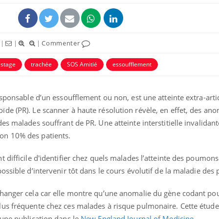
ence en fer : comprendre pour
tube
Youtube
venir
|
|
|
Commenter
gue, irritabilité, brouillard mental ou
istage
trachée
SOS Amitié
essoufflement
e alopécie… Les symptômes de la
nce en fer sont multiples ce qui la rend
Insuline & Charge ment
Youtube
esponsable d’un essoufflement ou non, est une atteinte extra-arti
Yout
osait en parler??
de (PR). Le scanner à haute résolution révèle, en effet, des ano
En 2026, l'insuline dans l
es malades souffrant de PR. Une atteinte interstitielle invalidan
reste entourée d'idées re
on 10% des patients.
patients comme parfois ch
 difficile d'identifier chez quels malades l’atteinte des poumons
ossible d’intervenir tôt dans le cours évolutif de la maladie de
changer cela car elle montre qu’une anomalie du gène codant po
us fréquente chez ces malades à risque pulmonaire. Cette étude 
’une publication dans le
New England Journal of Medicine
.