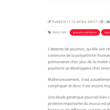
Car
You
pré
Publié le 11.12.2018 à 22h17
|
|
Fati
Mots clés :
pneumo-pédiatre
dép
mêm
care
...
Eczéma Chronique des Mains :
Youtube
L’atteinte de poumon, qu’elle soit r
Youtube
expliquer ma maladie
commune de la polyarthrite rhumatoï
Il y a des sujets qui sont faciles à aborder...
pulmonaires chez plus de la moitié d
d'autres non ! D'un côté, poser des
poumons se développera chez envir
questions sur la maladie d'un proche c'est
montrer ...
Malheureusement, il est actuellement
compliquer et donc il est encore imp
Une étude génétique pourrait bien 
protéine importante du mucus est pl
honneurs de différents congrès et d