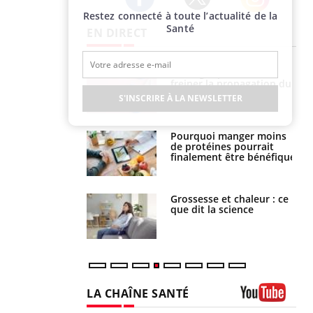
Restez connecté à toute l’actualité de la
Twitter
Facebook
Instagram
Santé
EN DIRECT
 fin du comprimé
Le Viagra pourrait-il
 jours se profile-t-
freiner la propagation du
n ?
cancer ?
S'INSCRIRE À LA NEWSLETTER
i votre ventre
Pourquoi manger moins
il les premiers
de protéines pourrait
 vos vacances ?
finalement être bénéfique
haleurs :
Grossesse et chaleur : ce
i le risque de
que dit la science
rimpe-t-il ?
LA CHAÎNE SANTÉ
Youtube