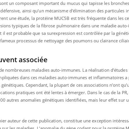
 sont un composant important du mucus qui tapisse les bronches
éfensive, ainsi qu'un mécanisme d'élimination des particules in
t une étude, la protéine MUC5B est très fréquente dans les cel
lésions typiques de la fibrose pulmonaire dans une maladie aut
il est probable que sa surexpression est contrôlée par la génét
 fameux processus de nettoyage des poumons ou clairance ciliai
uvent associée
e de nombreuses maladies auto-immunes. La réalisation d'études 
mpliquées dans ces maladies auto-immunes et inflammatoires a
s génétiques. Cependant, la plupart de ces associations n’ont qu’u
tions pratiques ont été lentes à émerger. Dans le cas de la PR, l
00 autres anomalies génétiques identifiées, mais leur effet sur 
ier auteur de cette publication, constitue une exception intéress
que sur les maladies. L’anomalie du gène codant pour la protéine