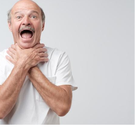
Les médicaments GLP-1
VIH : la
protègent-ils aussi les os
tous les
?
elle enfi
Cytomégalovirus : ce qui
Pourquo
change dans la prise en
gâche-t-
charge des femmes
jours de
enceintes
La sieste empêche-t-elle
Fortes c
de dormir la nuit ?
pourquo
noyade g