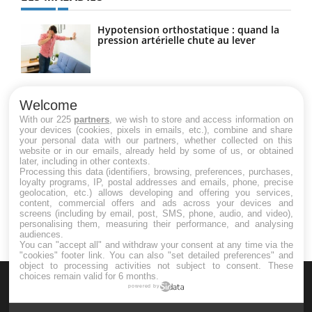
Hypotension orthostatique : quand la
pression artérielle chute au lever
Drépanocytose : une déformation des
globules rouges aux conséquences
Welcome
graves
With our 225
partners
, we wish to store and access information on
your devices (cookies, pixels in emails, etc.), combine and share
your personal data with our partners, whether collected on this
website or in our emails, already held by some of us, or obtained
Maladie de Charcot (Sclérose latérale
later, including in other contexts.
amyotrophique)
Processing this data (identifiers, browsing, preferences, purchases,
loyalty programs, IP, postal addresses and emails, phone, precise
geolocation, etc.) allows developing and offering you services,
content, commercial offers and ads across your devices and
screens (including by email, post, SMS, phone, audio, and video),
personalising them, measuring their performance, and analysing
audiences.
You can "accept all" and withdraw your consent at any time via the
"cookies" footer link
. You can also "set detailed preferences" and
object to processing activities not subject to consent. These
choices remain valid for 6 months.
powered by