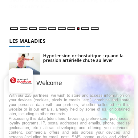
vous
quot
LES MALADIES
Hypotension orthostatique : quand la
pression artérielle chute au lever
Welcome
Drépanocytose : une déformation des
globules rouges aux conséquences
graves
With our 225
partners
, we wish to store and access information on
your devices (cookies, pixels in emails, etc.), combine and share
your personal data with our partners, whether collected on this
website or in our emails, already held by some of us, or obtained
Maladie de Charcot (Sclérose latérale
later, including in other contexts.
amyotrophique)
Processing this data (identifiers, browsing, preferences, purchases,
loyalty programs, IP, postal addresses and emails, phone, precise
geolocation, etc.) allows developing and offering you services,
content, commercial offers and ads across your devices and
screens (including by email, post, SMS, phone, audio, and video),