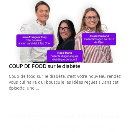
Youtube
Yout
COUP DE FOOD sur le diabète
Quand l’entreprise mise sur le bien être global
Youtube
Youtube
Coup de food sur le diabète, c'est votre nouveau rendez-
"Les rendez-vous de la santé et de la qualité de vie au
vous culinaire qui bouscule les idées reçues ! Dans cet
travail" de Pourquoi Docteur reçoivent Régis Blugeon,
épisode, une ...
DRH et directeur ...
Ecz
You
(3/3
Dans