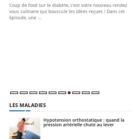
Coup de food sur le diabète, c'est votre nouveau rendez-
 en
vous culinaire qui bouscule les idées reçues ! Dans cet
u
épisode, une ...
Qua
You
"Les
trav
DRH 
LES MALADIES
Hypotension orthostatique : quand la
pression artérielle chute au lever