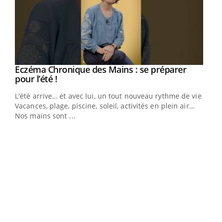
Eczéma Chronique des Mains : se préparer
Youtube
Youtube
pour l’été !
L'été arrive… et avec lui, un tout nouveau rythme de vie !
Vacances, plage, piscine, soleil, activités en plein air…
Nos mains sont ...
Dia
You
Le 
pers
ques