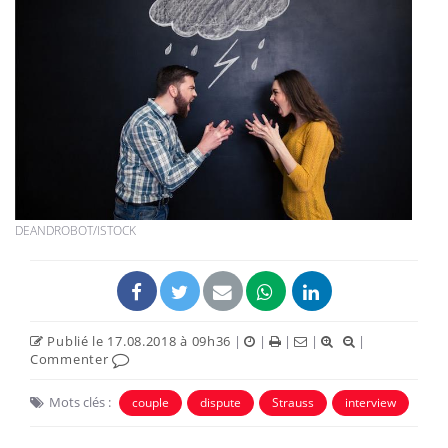
DEANDROBOT/ISTOCK
Publié le 17.08.2018 à 09h36
|
|
|
|
|
Commenter
Mots clés :
couple
dispute
Strauss
interview