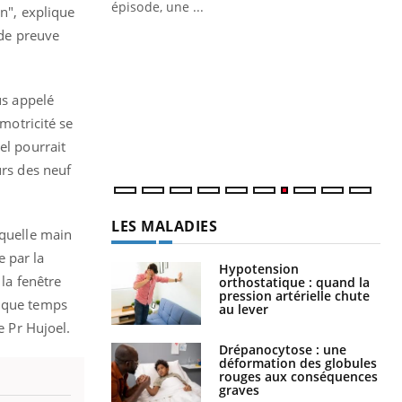
ière de bilan de
épisode, une ...
in", explique
« jumeau
 de preuve
Qu
You
êtr
"Le
us appelé
qua
 motricité se
Doc
dir
el pourrait
urs des neuf
LES MALADIES
 quelle main
e par la
Hypotension
 la fenêtre
orthostatique : quand la
pression artérielle chute
elque temps
au lever
e Pr Hujoel.
Drépanocytose : une
déformation des globules
rouges aux conséquences
graves