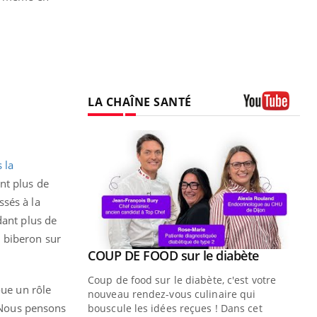
LA CHAÎNE SANTÉ
Youtube
 la
nt plus de
ssés à la
dant plus de
u biberon sur
Youtube
ue » pour
COUP DE FOOD sur le diabète
Youtube
médecine
Coup de food sur le diabète, c'est votre
oue un rôle
nouveau rendez-vous culinaire qui
n groupe
 "Nous pensons
bouscule les idées reçues ! Dans cet