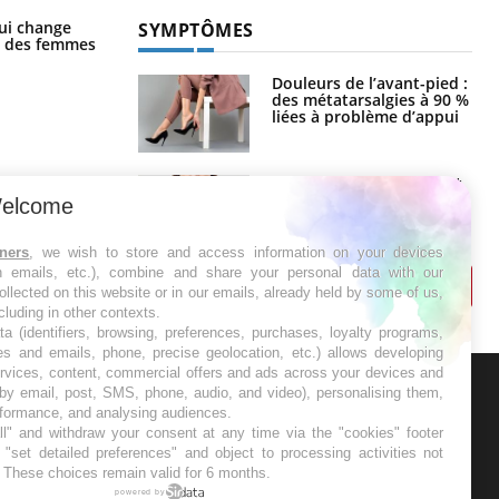
La sieste empêche-t-elle de dormir
ui change
SYMPTÔMES
la nuit ?
ge des femmes
Douleurs de l’avant-pied :
des métatarsalgies à 90 %
liées à problème d’appui
Mauvaise haleine : il faut
améliorer l’hygiène
elcome
bucco-dentaire
tners
, we wish to store and access information on your devices
in emails, etc.), combine and share your personal data with our
ollected on this website or in our emails, already held by some of us,
ncluding in other contexts.
ta (identifiers, browsing, preferences, purchases, loyalty programs,
es and emails, phone, precise geolocation, etc.) allows developing
ervices, content, commercial offers and ads across your devices and
 by email, post, SMS, phone, audio, and video), personalising them,
rformance, and analysing audiences.
ER
l" and withdraw your consent at any time via the "cookies" footer
"set detailed preferences" and object to processing activities not
s les semaines les meilleures
. These choices remain valid for 6 months.
powered by