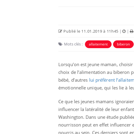
Publié le 11.01.2019 à 11h45
|
|
Mots clés :
allaitement
biberon
Lorsqu’on est jeune maman, choisir l
choix de l’alimentation au biberon p
bébé, d’autres
lui préfèrent l’allait
émotionnelle unique, qui les lie à le
Ce que les jeunes mamans ignoraient 
influencer la latéralité de leur enfa
Washington. Dans une étude publié
nourrisson peut en effet influencer 
nourris au sein. Ces derniers sont 