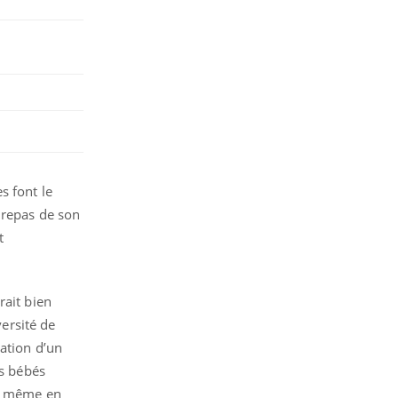
s font le
 repas de son
t
rait bien
versité de
tation d’un
es bébés
e, même en