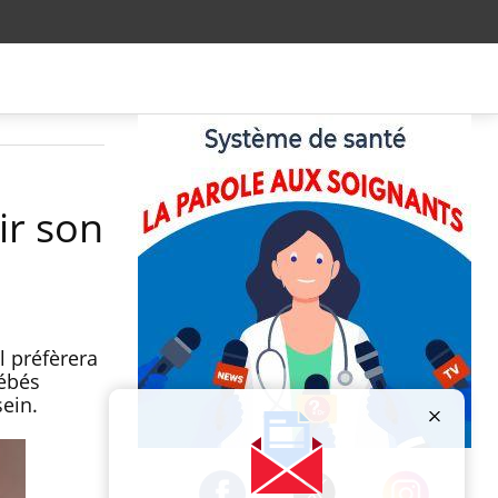
ir son
l préfèrera
bébés
ein.
Publicité