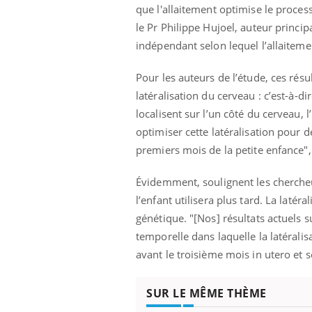
ez les soignants.
soleil, activités en plein air… Nos mains
défi
que l'allaitement optimise le process
sont ...
le Pr Philippe Hujoel, auteur princi
indépendant selon lequel l’allaiteme
Pour les auteurs de l’étude, ces rés
latéralisation du cerveau : c’est-à-d
localisent sur l’un côté du cerveau,
optimiser cette latéralisation pour 
premiers mois de la petite enfance",
Évidemment, soulignent les chercheur
l’enfant utilisera plus tard. La latér
génétique. "[Nos] résultats actuels s
temporelle dans laquelle la latéral
avant le troisième mois in utero et s
SUR LE MÊME THÈME