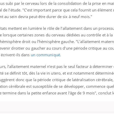
mutualiste innove en mat
s, mais ...
us subi par le cerveau lors de la consolidation de la prise en ma
santé : l'utilisation d'un 
pal de l’étude. "C’est important parce que cela fournit un élément
numérique » permet ...
nt au sein devra peut-être durer de six à neuf mois."
ultats mettent en lumière le rôle de l’allaitement dans un process
ire lorsque certaines zones du cerveau dédiées au contrôle et à la
 l’hémisphère droit ou l’hémisphère gauche. "L’allaitement matern
devenir droitier ou gaucher au cours d'une période critique au co
 écrivent-ils dans
un communiqué
.
s, l’allaitement maternel n’est pas le seul facteur à déterminer
alité se définit tôt, dès la vie in utero, et est notamment déterminé
uggèrent donc que la période critique de latéralisation cérébrale,
isation cérébrale est susceptible de se développer, commence qu
e termine dans la petite enfance avant l'âge de 9 mois", conclut l