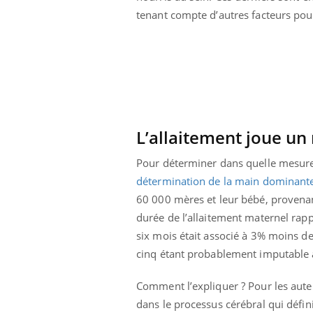
tenant compte d’autres facteurs po
L’allaitement joue un 
Pour déterminer dans quelle mesure
détermination de la main dominante
60 000 mères et leur bébé, provenan
durée de l’allaitement maternel rapp
six mois était associé à 3% moins d
ale : et si on
Eczéma Chronique des Mains : se
Dia
Youtube
You
cinq étant probablement imputable 
ube
Youtube
préparer pour l’été !
Le 
Comment l’expliquer ? Pour les auteu
 diabète de type 2
L'été arrive… et avec lui, un tout nouveau
nom
dans le processus cérébral qui défin
ues chez les
rythme de vie ! Vacances, plage, piscine,
diab