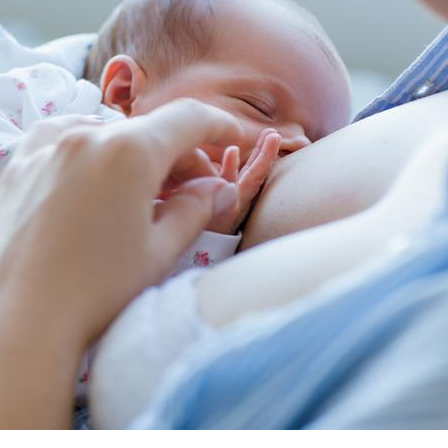
Mordue par un
Comment
barracuda, une petite fille
sommeil
secourue grâce à un
vacance
réflexe essentiel
Légionellose en Suisse :
Bilan pr
quelle est l’origine de la
les kiné
contamination ?
bientôt 
Allergies alimentaires :
TDAH : q
une nouvelle arme contre
traitem
les réactions sévères
États-Un