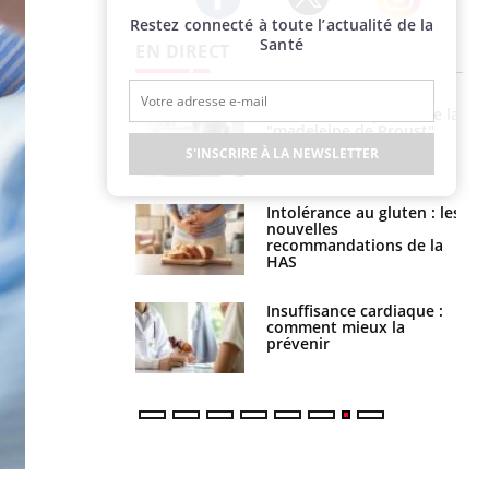
Restez connecté à toute l’actualité de la
Twitter
Facebook
Instagram
Santé
EN DIRECT
 gérer le
Cerveau : le mystère de la
 des enfants en
"madeleine de Proust"
s ?
enfin expliqué
S'INSCRIRE À LA NEWSLETTER
évention : ce que
Intolérance au gluten : les
s pourront
nouvelles
faire
recommandations de la
HAS
uel est ce
Insuffisance cardiaque :
ent autorisé aux
comment mieux la
is ?
prévenir