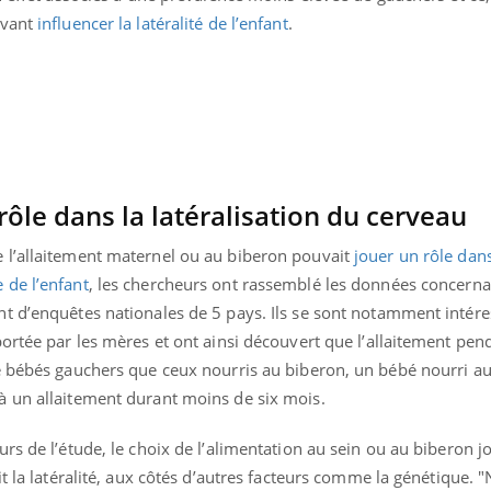
uvant
influencer la latéralité de l’enfant
.
rôle dans la latéralisation du cerveau
 l’allaitement maternel ou au biberon pouvait
jouer un rôle dans
 de l’enfant
, les chercheurs ont rassemblé les données concerna
t d’enquêtes nationales de 5 pays. Ils se sont notamment intére
ortée par les mères et ont ainsi découvert que l’allaitement pen
e bébés gauchers que ceux nourris au biberon, un bébé nourri a
Youtube
bète & Ramadan 2026
Un « jumeau numériq
tube
Youtube
à un allaitement durant moins de six mois.
faciliter l’accès à la 
Ramadan approche, et, pour de
Youtube
préventive
rs de l’étude, le choix de l’alimentation au sein ou au biberon j
breuses personnes atteintes de
Un établissement lié à u
it la latéralité, aux côtés d’autres facteurs comme la génétique.
ète, c'est une période de questions, de