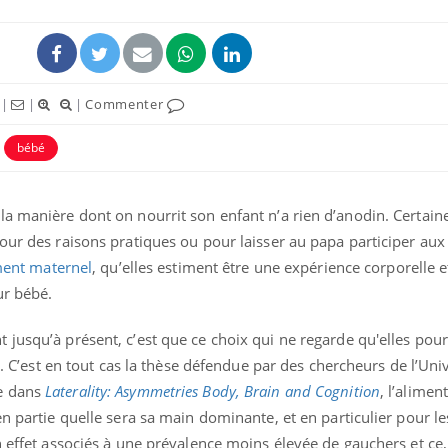
|
|
|
Commenter
bébé
a manière dont on nourrit son enfant n’a rien d’anodin. Certaine
our des raisons pratiques ou pour laisser au papa participer aux
ement maternel
, qu’elles estiment être une expérience corporelle e
ur bébé.
jusqu’à présent, c’est que ce choix qui ne regarde qu'elles pour
nt. C’est en tout cas la thèse défendue par des chercheurs de l’Uni
e dans
Laterality: Asymmetries Body, Brain and Cognition
, l’alimen
en partie quelle sera sa main dominante, et en particulier pour l
en effet associés à une prévalence moins élevée de gauchers et c