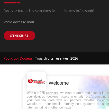
Recevez toutes les semaines les meilleures infos santé
S'INSCRIRE
Pourquoi Docteur
Tous droits réservés, 2026
Welcome
With our 225
partners
, we wish to store and access info
your devices (cookies, pixels in emails, etc.), combine
your personal data with our partners, whether collecte
website or in our emails, already held by some of us, o
later, including in other contexts.