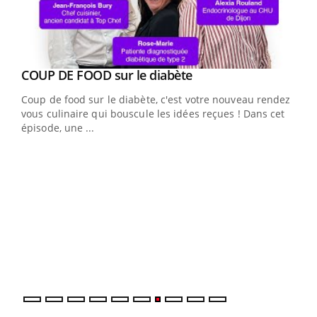
Youtube
COUP DE FOOD sur le diabète
Youtube
Coup de food sur le diabète, c'est votre nouveau rendez-
vous culinaire qui bouscule les idées reçues ! Dans cet
épisode, une ...
Yout
Quand l’entreprise mise sur le bien être global
Ecz
Youtube
You
(3/3
"Les rendez-vous de la santé et de la qualité de vie au
Dans
travail" de Pourquoi Docteur reçoivent Régis Blugeon,
vous
DRH et directeur ...
quot