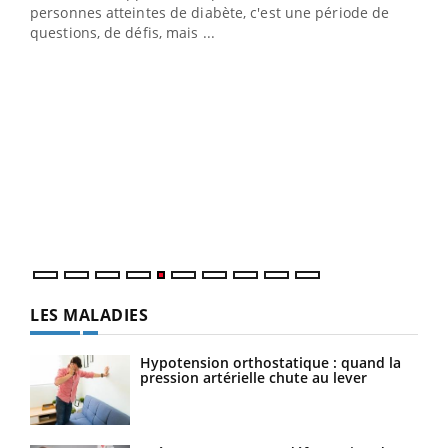
vie !
personnes atteintes de diabète, c'est une période de
…
questions, de défis, mais ...
Un 
You
à l
Un é
mati
numé
LES MALADIES
Hypotension orthostatique : quand la
pression artérielle chute au lever