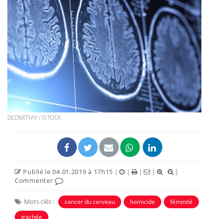
DEDMITYAY / ISTOCK
Publié le 04.01.2019 à 17h15
|
|
|
|
|
Commenter
Mots clés :
cancer du cerveau
homicide
féminité
trachée