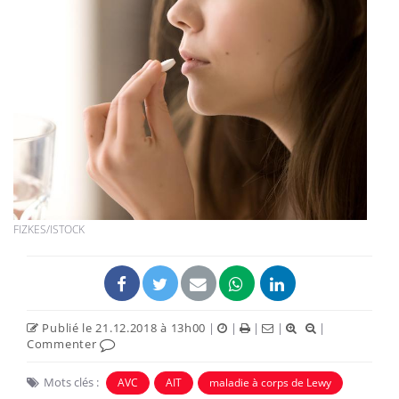
FIZKES/ISTOCK
Publié le 21.12.2018 à 13h00
|
|
|
|
|
Commenter
Mots clés :
AVC
AIT
maladie à corps de Lewy