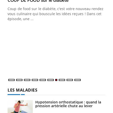
cès
COUP DE FOOD sur le diabète
Coup de food sur le diabète, c'est votre nouveau rendez-
 en
vous culinaire qui bouscule les idées reçues ! Dans cet
u
épisode, une ...
Qua
You
"Les
trav
DRH 
LES MALADIES
Hypotension orthostatique : quand la
pression artérielle chute au lever