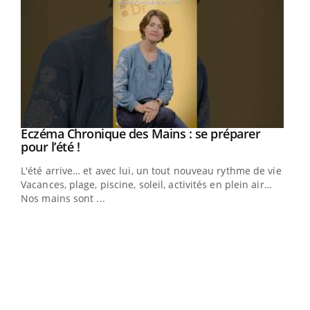
Eczéma Chronique des Mains : se préparer
Youtube
Youtube
pour l’été !
L'été arrive… et avec lui, un tout nouveau rythme de vie !
Vacances, plage, piscine, soleil, activités en plein air…
Nos mains sont ...
Dia
You
Le 
pers
ques