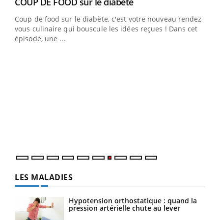
Youtube
COUP DE FOOD sur le diabète
Youtube
Coup de food sur le diabète, c'est votre nouveau rendez-
vous culinaire qui bouscule les idées reçues ! Dans cet
épisode, une ...
Yout
Quand l’entreprise mise sur le bien être global
Ecz
Youtube
You
(3/3
"Les rendez-vous de la santé et de la qualité de vie au
Dans
travail" de Pourquoi Docteur reçoivent Régis Blugeon,
vous
DRH et directeur ...
quot
LES MALADIES
Hypotension orthostatique : quand la
pression artérielle chute au lever