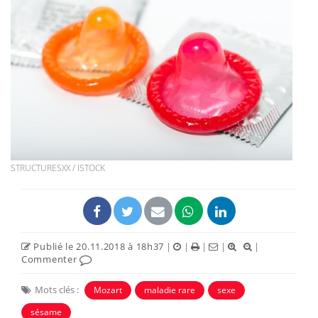
STRUCTURESXX / ISTOCK
Publié le 20.11.2018 à 18h37
|
|
|
|
|
Commenter
Mots clés :
Mozart
maladie rare
sexe
sésame