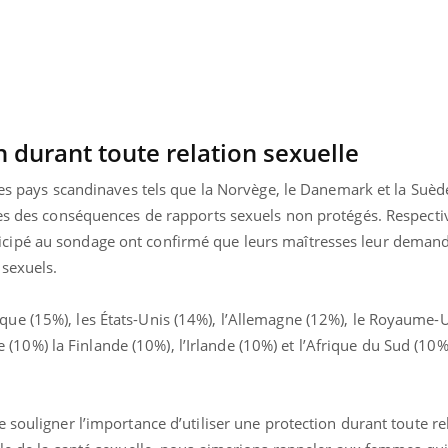
Mordue par une tique en
Allergie
vacances, elle reste dans
une nou
le coma pendant 42 jours
les réac
n durant toute relation sexuelle
les pays scandinaves tels que la Norvège, le Danemark et la Suèd
tes des conséquences de rapports sexuels non protégés. Respec
ipé au sondage ont confirmé que leurs maîtresses leur demande
 sexuels.
e (15%), les États-Unis (14%), l’Allemagne (12%), le Royaume-U
lie (10%) la Finlande (10%), l’Irlande (10%) et l’Afrique du Sud (10%
 souligner l’importance d’utiliser une protection durant toute re