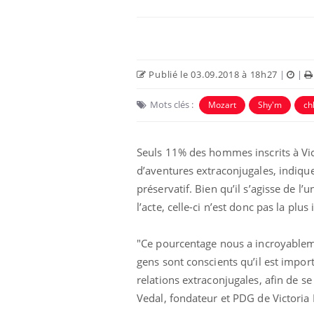
Publié le 03.09.2018 à 18h27
|
|
Mots clés :
Mozart
Shy'm
ch
Seuls 11% des hommes inscrits à Vic
d’aventures extraconjugales, indique
préservatif. Bien qu’il s’agisse de l’
e empêche-t-elle
Fortes chaleurs :
l’acte, celle-ci n’est donc pas la plu
 la nuit ?
pourquoi le risque de
noyade grimpe-t-il ?
"Ce pourcentage nous a incroyableme
gens sont conscients qu’il est import
 fin du comprimé
Le Viagra pourrait-il
jours se profile-t-
freiner la propagation du
relations extraconjugales, afin de s
n ?
cancer ?
Vedal, fondateur et PDG de Victoria 