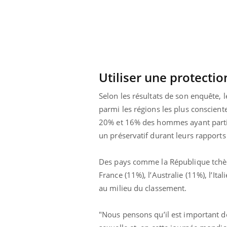
 votre ventre
Pourquoi manger moins
l les premiers
de protéines pourrait
 vos vacances ?
finalement être bénéfique
Utiliser une protectio
Selon les résultats de son enquête, 
parmi les régions les plus conscien
20% et 16% des hommes ayant partic
un préservatif durant leurs rapports
Des pays comme la République tchèqu
France (11%), l’Australie (11%), l’Ita
au milieu du classement.
"Nous pensons qu’il est important de