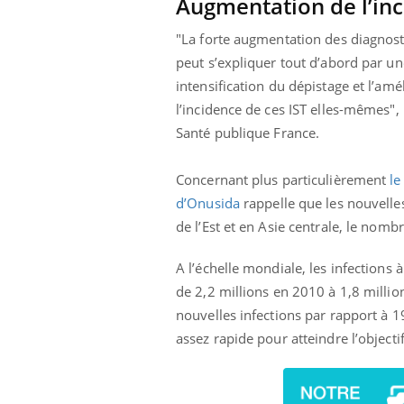
Augmentation de l’inc
"La forte augmentation des diagnosti
peut s’expliquer tout d’abord par u
prendre pour
Insuline & Charge mentale : et si on
Ecz
intensification du dépistage et l’amél
Youtube
You
Youtube
osait en parler??
pré
l’incidence de ces IST elles-mêmes", 
Santé publique France.
llard mental ou
En 2026, l'insuline dans le diabète de type 2
L'ét
tômes de la
reste entourée d'idées reçues chez les
ryth
les ce qui la rend
patients comme parfois chez les soignants.
sole
Concernant plus particulièrement
le
sont
d’Onusida
rappelle que les nouvelle
de l’Est et en Asie centrale, le nom
A l’échelle mondiale, les infections
de 2,2 millions en 2010 à 1,8 milli
nouvelles infections par rapport à 19
assez rapide pour atteindre l’object