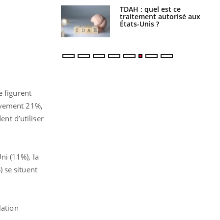
s alimentaires :
TDAH : quel est ce
velle arme contre
traitement autorisé aux
tions sévères
États-Unis ?
e figurent
tivement 21%,
nt d’utiliser
ni (11%), la
) se situent
lation