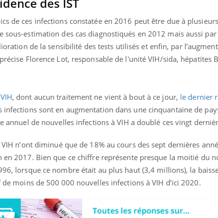
idence des IST
cs de ces infections constatée en 2016 peut être due à plusieurs 
ne sous-estimation des cas diagnostiqués en 2012 mais aussi par
éma Chronique des Mains : se
Diabète & Ramadan 
ioration de la sensibilité des tests utilisés et enfin, par l’augmen
tube
Youtube
Youtube
parer pour l’été !
précise Florence Lot, responsable de l'unité VIH/sida, hépatites B 
Le Ramadan approche, et,
é arrive… et avec lui, un tout nouveau
nombreuses personnes at
me de vie ! Vacances, plage, piscine,
diabète, c'est une périod
il, activités en plein air… Nos mains
défis, mais ...
 VIH
, dont aucun traitement ne vient à bout à ce jour,
le dernier 
 ...
s infections sont en augmentation dans une cinquantaine de pay
bre annuel de nouvelles infections à VIH a doublé ces vingt derni
 à VIH n’ont diminué que de 18% au cours des sept dernières ann
on en 2017. Bien que ce chiffre représente presque la moitié du
96, lorsque ce nombre était au plus haut (3,4 millions), la baisse
if de moins de 500 000 nouvelles infections à VIH d’ici 2020.