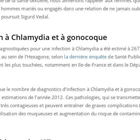
ale de la santé sexuelle, nous aimerions rappeler aux femmes qui
s hommes mariés ou engagés dans une relation de ne jamais oubl
 poursuit Sigurd Vedal.
on à Chlamydia et à gonocoque
gnostiquées pour une infection à Chlamydia a été estimé à 267
 au sein de l'Hexagone, selon
la dernière enquête
de Santé Publi
t les plus touchées, notamment en Ile-de-France et dans le Dé
que le nombre de diagnostics d’infection à Chlamydia et à gono
x estimations de l’année 2012. Ces pathologies, qui se transmette
 très contagieuses et peuvent entraîner de graves complications 
ragilisation des muqueuses et augmentation du risque de contamin