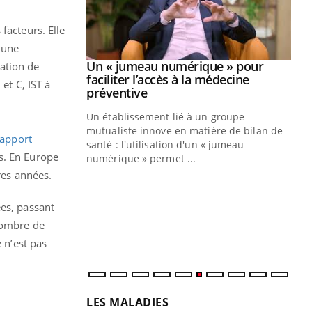
facteurs. Elle
 une
Youtube
2026
Un « jumeau numérique » pour
tation de
Youtube
faciliter l’accès à la médecine
et C, IST à
 pour de
Youtube
préventive
teintes de
Un établissement lié à un groupe
e de questions, de
mutualiste innove en matière de bilan de
rapport
santé : l'utilisation d'un « jumeau
CO
s. En Europe
You
numérique » permet ...
ères années.
Cou
nou
ées, passant
bou
épi
 nombre de
 n’est pas
LES MALADIES