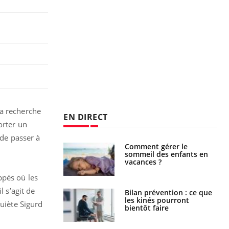
la recherche
EN DIRECT
orter un
de passer à
par un
Comment gérer le
a, une petite fille
sommeil des enfants en
e grâce à un
vacances ?
essentiel
ppés où les
l s’agit de
lose en Suisse :
Bilan prévention : ce que
st l’origine de la
les kinés pourront
quiète Sigurd
nation ?
bientôt faire