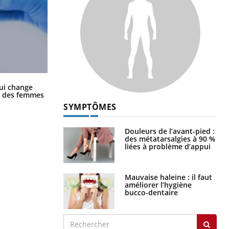
La sieste empêche-t-elle de dormir
ui change
la nuit ?
ge des femmes
SYMPTÔMES
Douleurs de l’avant-pied :
des métatarsalgies à 90 %
liées à problème d’appui
Mauvaise haleine : il faut
améliorer l’hygiène
bucco-dentaire