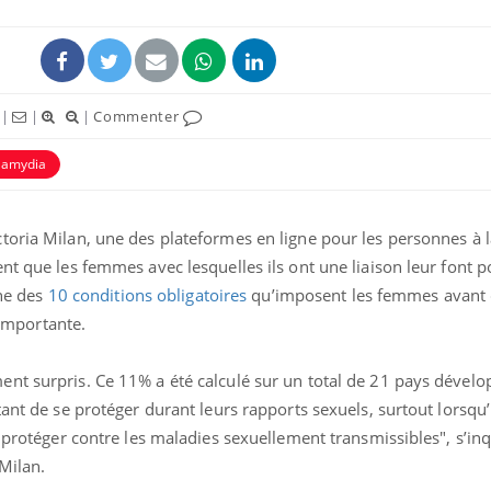
|
|
|
Commenter
lamydia
toria Milan, une des plateformes en ligne pour les personnes à 
nt que les femmes avec lesquelles ils ont une liaison leur font p
une des
10 conditions obligatoires
qu’imposent les femmes avant 
Grossesse et chaleur : ce
Mordue 
s importante.
que dit la science
barracud
secouru
réflexe 
nt surpris. Ce 11% a été calculé sur un total de 21 pays dévelo
ant de se protéger durant leurs rapports sexuels, surtout lorsqu’i
Le smartphone nuit-il à
Légionel
l'apprentissage de la
quelle e
e protéger contre les maladies sexuellement transmissibles", s’in
lecture ?
contami
Milan.