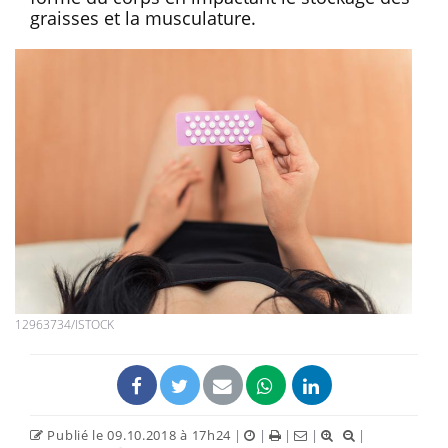
graisses et la musculature.
12963734/ISTOCK
Publié le 09.10.2018 à 17h24
|
|
|
|
|