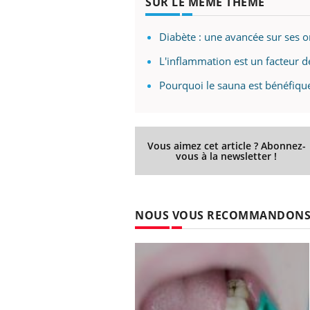
SUR LE MÊME THÈME
Diabète : une avancée sur ses o
L'inflammation est un facteur d
ale : et si on
Eczéma Chronique des Mains : se
Dia
Youtube
You
ube
Youtube
préparer pour l’été !
Pourquoi le sauna est bénéfique
Le 
 diabète de type 2
L'été arrive… et avec lui, un tout nouveau
nom
ues chez les
rythme de vie ! Vacances, plage, piscine,
diab
ez les soignants.
soleil, activités en plein air… Nos mains
défi
sont ...
Vous aimez cet article ? Abonnez-
vous à la newsletter !
NOUS VOUS RECOMMANDON