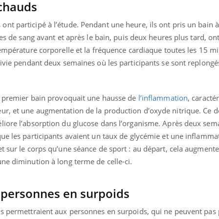
 chauds
Les médicaments GLP-1
VIH : la
protègent-ils aussi les os
tous les
?
elle enfi
t participé à l’étude. Pendant une heure, ils ont pris un bain à
ses de sang avant et après le bain, puis deux heures plus tard, on
température corporelle et la fréquence cardiaque toutes les 15 m
uivie pendant deux semaines où les participants se sont replongés
le premier bain provoquait une hausse de
l’inflammation
, caracté
ur, et une augmentation de la production d’oxyde nitrique. Ce d
liore l’absorption du glucose dans l’organisme. Après deux sem
que les participants avaient un taux de glycémie et une inflamm
t sur le corps qu’une séance de sport : au départ, cela augmente
une diminution à long terme de celle-ci.
 personnes en surpoids
ds permettraient aux personnes en surpoids, qui ne peuvent pas 