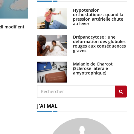
Hypotension
orthostatique : quand la
pression artérielle chute
au lever
Mon enfant est-il trop sensible ou
il modifient
simplement très empathique ?
Drépanocytose : une
déformation des globules
rouges aux conséquences
graves
Maladie de Charcot
(Sclérose latérale
amyotrophique)
J'AI MAL