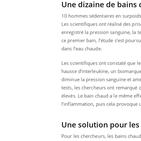
Une dizaine de bains
 infantile : un
Toujours connectés :
s’interroge sur
comment le travail
 élevé en France
empiète de plus en plus
10 hommes sédentaires en surpoids on
sur nos soirées
Les scientifiques ont réalisé des pri
enregistré la pression sanguine, la 
ce premier bain, l’étude s’est pours
dans l’eau chaude.
Les scientifiques ont constaté que 
hausse d’interleukine, un biomarque
diminue la pression sanguine et amé
tests, les chercheurs ont remarqué 
élevés. Le bain chaud a le même effe
l’inflammation, puis cela provoque 
Une solution pour les
Pour les chercheurs, les bains chau