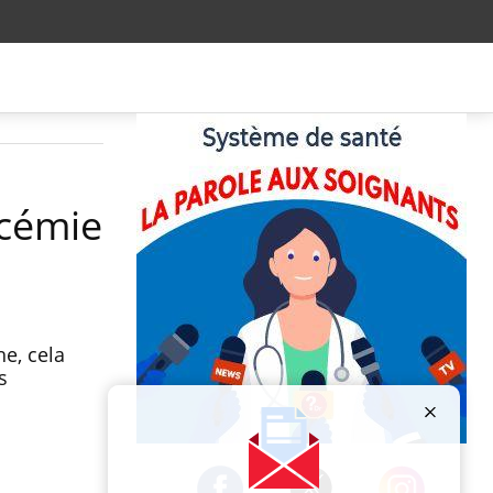
ycémie
e, cela
s
Publicité