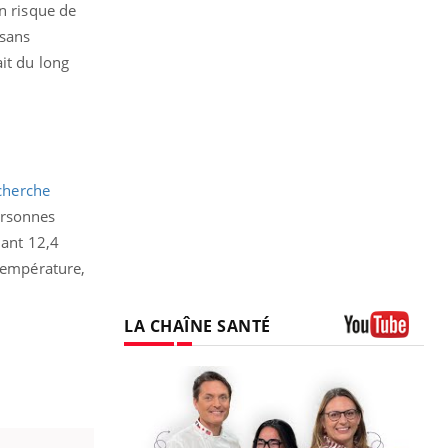
n risque de
 sans
it du long
cherche
ersonnes
dant 12,4
 température,
LA CHAÎNE SANTÉ
Youtube