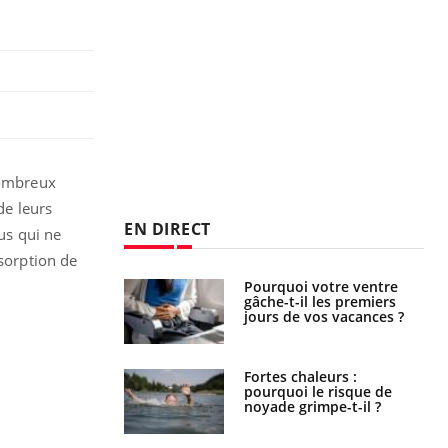
nombreux
de leurs
EN DIRECT
dus qui ne
bsorption de
alovirus : ce qui
Pourquoi votre ventre
ans la prise en
gâche-t-il les premiers
des femmes
jours de vos vacances ?
es
e empêche-t-elle
Fortes chaleurs :
r la nuit ?
pourquoi le risque de
noyade grimpe-t-il ?