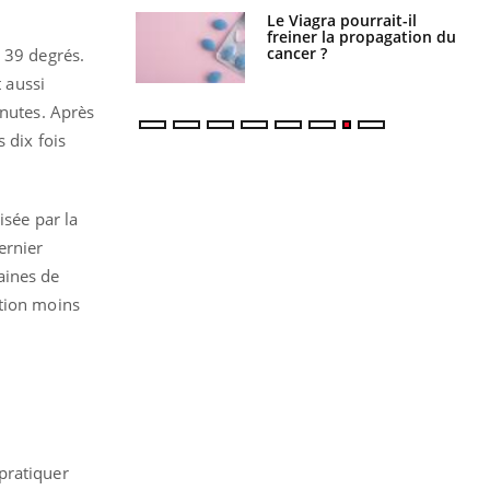
 fin du comprimé
Le Viagra pourrait-il
 jours se profile-t-
freiner la propagation du
n ?
cancer ?
 39 degrés.
t aussi
inutes. Après
 dix fois
risée par la
ernier
aines de
ation moins
pratiquer