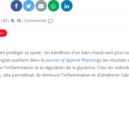
|
|
|
Commenter
ten
ant protéger sa santé : les bénéfices d’un bain chaud sont plus 
nglais publient dans le
Journal of Applied Physiology
les résultats 
ur l’inflammation et la régulation de la glycémie. Chez les indivi
e, cela permettrait de diminuer l’inflammation et d’améliorer l'a
Cancer colorectal : une
Cytomég
stratégie simple aurait
change d
changé la donne au Pays
charge 
basque
enceint
Chikungunya, dengue,
La siest
West Nile : que se passe-
de dormi
t-il dans le sud de la
France ?