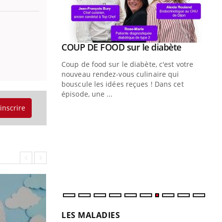
Youtube
ue » pour
COUP DE FOOD sur le diabète
Youtube
médecine
Coup de food sur le diabète, c'est votre
nouveau rendez-vous culinaire qui
n groupe
bouscule les idées reçues ! Dans cet
ière de bilan de
épisode, une ...
« jumeau
'inscrire
Qu
You
êtr
"Le
qua
Doc
dir
LES MALADIES