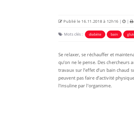
Publié le 16.11.2018 à 12h16
|
|
Mots clés :
diabète
bain
glu
Se relaxer, se réchauffer et mainten
qu’on ne le pense. Des chercheurs a
travaux sur l’effet d’un bain chaud s
peuvent pas faire d’activité physiqu
l'insuline par l’organisme.
éviter une otite
Grossesse à risque : ce jus
les vacances ?
naturel attire l'attention
des chercheurs
us : un cas
Comment oublier les
chez un touriste
écrans en vacances ?
e