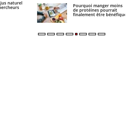
Comment oublier les écrans en
 jus naturel
i manger moins
Mordue par une tique en
vacances ?
chercheurs
éines pourrait
vacances, elle reste dans
ent être bénéfique
le coma pendant 42 jours