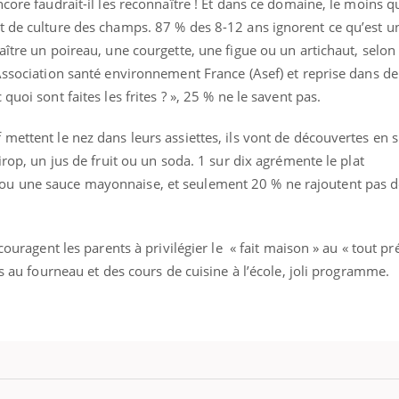
core faudrait-il les reconnaître ! Et dans ce domaine, le moins q
t de culture des champs. 87 % des 8-12 ans ignorent ce qu’est u
aître un poireau, une courgette, une figue ou un artichaut, selo
’Association santé environnement France (Asef) et reprise dans 
quoi sont faites les frites ? », 25 % ne le savent pas.
mettent le nez dans leurs assiettes, ils vont de découvertes en s
irop, un jus de fruit ou un soda. 1 sur dix agrémente le plat
u une sauce mayonnaise, et seulement 20 % ne rajoutent pas d
couragent les parents à privilégier le « fait maison » au « tout pr
ts au fourneau et des cours de cuisine à l’école, joli programme.