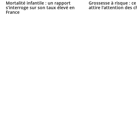
Mortalité infantile : un rapport
Grossesse à risque : ce
Pourquoi votre ventre
Pourquo
s’interroge sur son taux élevé en
attire l'attention des 
gâche-t-il les premiers
de prot
France
jours de vos vacances ?
finalem