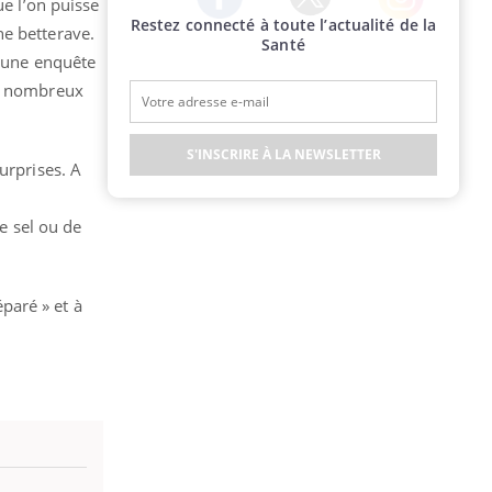
ue l’on puisse
Restez connecté à toute l’actualité de la
Twitter
Facebook
Instagram
ne betterave.
Santé
n une enquête
de nombreux
S'INSCRIRE À LA NEWSLETTER
urprises. A
e sel ou de
éparé » et à