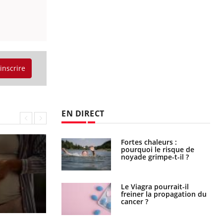
'inscrire
EN DIRECT
haleurs :
Grossesse et chaleur : ce
i le risque de
que dit la science
rimpe-t-il ?
a pourrait-il
Le smartphone nuit-il à
la propagation du
l'apprentissage de la
lecture ?