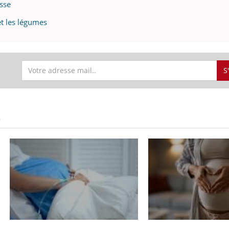
sse
 et les légumes
S
S
La sieste empêche-t-elle
Fortes c
de dormir la nuit ?
pourquo
noyade g
VIH : la fin du comprimé
Le Viagr
tous les jours se profile-t-
freiner 
elle enfin ?
cancer ?