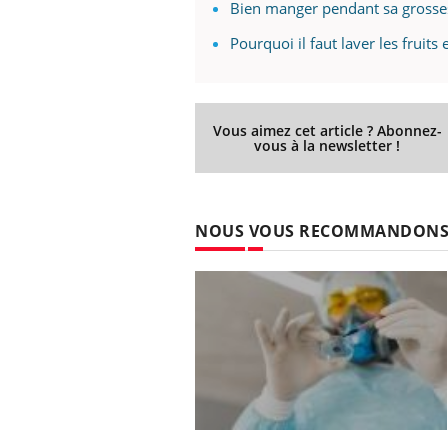
Bien manger pendant sa grosse
Pourquoi il faut laver les fruits
Vous aimez cet article ? Abonnez-
vous à la newsletter !
NOUS VOUS RECOMMANDON
 oublier les
Chikungunya, dengue,
n vacances ?
West Nile : que se passe-
t-il dans le sud de la
France ?
 connectés :
Les médicaments GLP-1
le travail
protègent-ils aussi les os
de plus en plus
?
soirées