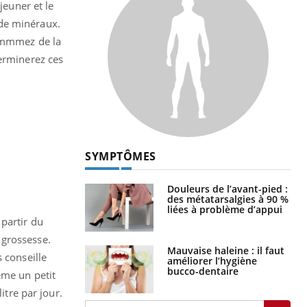
jeuner et le
 de minéraux.
sommmez de la
terminerez ces
SYMPTÔMES
Douleurs de l’avant-pied :
des métatarsalgies à 90 %
liées à problème d’appui
partir du
a grossesse.
Mauvaise haleine : il faut
 conseille
améliorer l’hygiène
bucco-dentaire
ême un petit
itre par jour.