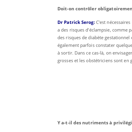
Doit-on contrôler obligatoirement
Dr Patrick Serog:
C'est nécessaires 
a des risques d'éclampsie, comme pa
des risques de diabète gestationnel 
également parfois constater quelque
à sortir. Dans ce cas-là, on envisage
grosses et les obstétriciens sont en g
Carence en fer : comprendre pour
Youtube
Y a-t-il des nutriments à privilég
Youtube
prévenir