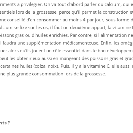
utriments à privilégier. On va tout d'abord parler du calcium, qui e
ntiels lors de la grossesse, parce qu'il permet la construction et
donc conseillé d'en consommer au moins 4 par jour, sous forme d
alcium se fixe sur les os, il faut un deuxième apport, la vitamine 
uline & Charge mentale : et si on
Eczéma Chronique des
tube
Youtube
Youtube
Y
it en parler??
préparer pour l’été !
sons gras ou d'huiles enrichies. Par contre, si l'alimentation n
 il faudra une supplémentation médicamenteuse. Enfin, les oméga
026, l'insuline dans le diabète de type 2
L'été arrive… et avec lui,
e entourée d'idées reçues chez les
rythme de vie ! Vacances, 
quer alors qu'ils jouent un rôle essentiel dans le bon développe
ients comme parfois chez les soignants.
soleil, activités en plein
 peut les obtenir eux aussi en mangeant des poissons gras et grâ
sont ...
taines huiles (colza, noix). Puis, il y a la vitamine C, elle aussi
 une plus grande consommation lors de la grossesse.
nts ?