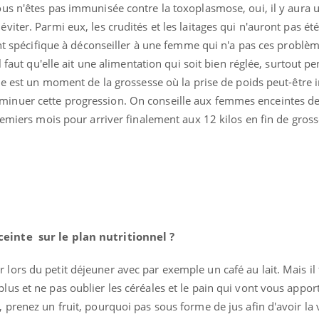
us n'êtes pas immunisée contre la toxoplasmose, oui, il y aura u
iter. Parmi eux, les crudités et les laitages qui n'auront pas été
ent spécifique à déconseiller à une femme qui n'a pas ces problèm
l faut qu'elle ait une alimentation qui soit bien réglée, surtout p
de est un moment de la grossesse où la prise de poids peut-être 
de diminuer cette progression. On conseille aux femmes enceintes d
remiers mois pour arriver finalement aux 12 kilos en fin de gros
ceinte
sur le plan nutritionnel ?
ors du petit déjeuner avec par exemple un café au lait. Mais il 
us et ne pas oublier les céréales et le pain qui vont vous appor
prenez un fruit, pourquoi pas sous forme de jus afin d'avoir la 