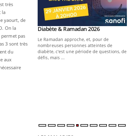
st très
 la
e yaourt, de
D. On la
Youtube
 Mains : se
Diabète & Ramadan 2026
Youtube
outube
e permet pas
Le Ramadan approche, et, pour de
s 3 sont très
 un tout nouveau
nombreuses personnes atteintes de
plage, piscine,
ment du
diabète, c'est une période de questions, de
 air… Nos mains
défis, mais ...
ce aux
 nécessaire
Un
You
fac
pr
Un 
mut
san
num