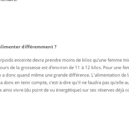
Le Viagra pourrait-il
Le smart
freiner la propagation du
l'appren
cancer ?
lecture 
m’alimenter différemment ?
poids enceinte devra prendre moins de kilos qu'une femme mi
ours de la grossesse est d'environ de 11 à 12 kilos. Pour une fe
 il y a donc quand même une grande différence. L'alimentation de
 donc en tenir compte, c'est-à-dire qu'il ne faudra pas qu'elle 
ainsi vivre (du point de vu énergétique) sur ses réserves déjà c