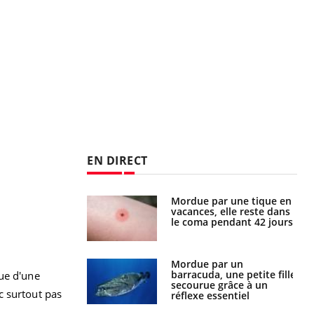
EN DIRECT
i manger moins
Mordue par une tique en
éines pourrait
vacances, elle reste dans
ent être bénéfique
le coma pendant 42 jours
e et chaleur : ce
Mordue par un
la science
barracuda, une petite fille
ue d'une
secourue grâce à un
c surtout pas
réflexe essentiel