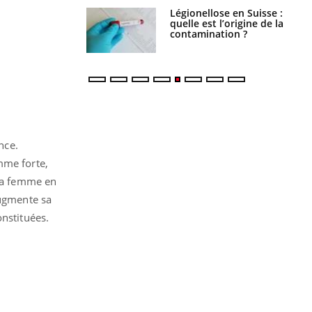
phone nuit-il à
Légionellose en Suisse :
tissage de la
quelle est l’origine de la
?
contamination ?
nce.
mme forte,
 la femme en
augmente sa
onstituées.