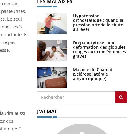
LES MALADIES
n certain
 pasteurisés.
Hypotension
es. Le seul
orthostatique : quand la
pression artérielle chute
endant les 3
au lever
importante. Et
e ne pas
Drépanocytose : une
déformation des globules
sesse.
rouges aux conséquences
graves
Maladie de Charcot
(Sclérose latérale
amyotrophique)
J'AI MAL
faudra aussi
ter des
vitamine C