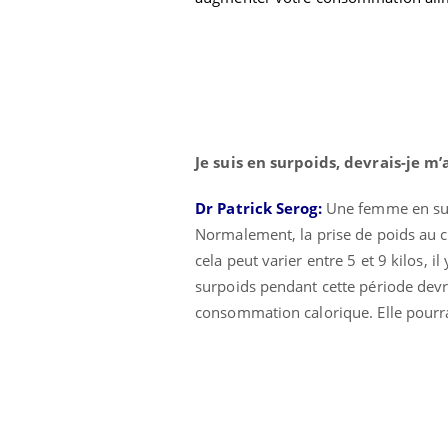
icaments GLP-1
VIH : la fin du comprimé
-ils aussi les os
tous les jours se profile-t-
elle enfin ?
Je suis en surpoids, devrais-je 
Dr Patrick Serog:
Une femme en sur
Normalement, la prise de poids au c
cela peut varier entre 5 et 9 kilos,
surpoids pendant cette période devra
consommation calorique. Elle pourra 