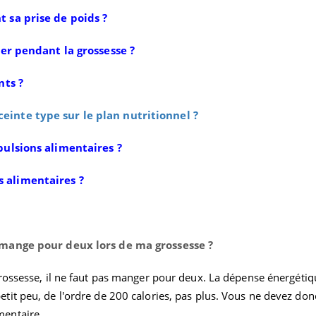
 sa prise de poids ?
ier pendant la grossesse ?
nts ?
inte type sur le plan nutritionnel ?
pulsions alimentaires ?
s alimentaires ?
Pourquoi votre ventre
Pourquo
gâche-t-il les premiers
de prot
jours de vos vacances ?
finalem
 mange pour deux lors de ma grossesse ?
Fortes chaleurs :
Grossess
pourquoi le risque de
que dit 
rossesse, il ne faut pas manger pour deux. La dépense énergétiq
noyade grimpe-t-il ?
it peu, de l'ordre de 200 calories, pas plus. Vous ne devez don
entaire.