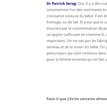
Dr Patrick Serog:
O
ui, il y a des n
Fatigue, irritabilité, brouillard mental ou
certainement l'un des nutriments esse
même alopécie… Les symptômes de la
carence en fer sont multiples ce qui la rend
croissance osseuse du bébé. Il est 
...
fromage, ou de lait. Et pour que le c
 Mains :
Ins
You
Youtube
osa
trouvera par la consommation de pois
un apport suffissant en vitamine D,
aciles à aborder...
En 2
poser des
rest
importants. On ne sait pas les fabri
'un proche c'est
pat
cerveau et de la vision du bébé. On
précurseurs qui sont contenus dans cer
pour la femme enceinte qui en fait
Faut-il que j'évite certains alime