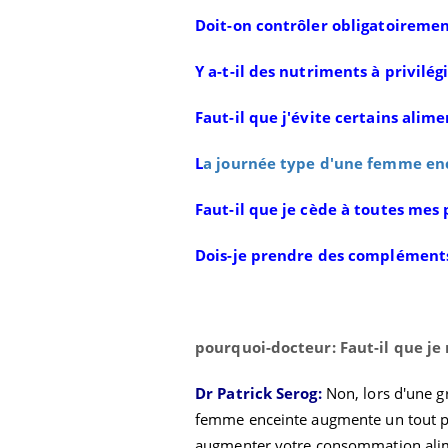
Doit-on contrôler obligatoirement
Y a-t-il des nutriments à privilég
Faut-il que j'évite certains alime
L
a journée type d'une femme ence
Faut-il que je cède à toutes mes 
Dois-je prendre des complément
olorectal : une
Cytomégalovirus : ce qui
e simple aurait
change dans la prise en
a donne au Pays
charge des femmes
enceintes
pourquoi-docteur: Faut-il que je
unya, dengue,
La sieste empêche-t-elle
e : que se passe-
de dormir la nuit ?
Dr Patrick Serog:
Non, lors d'une g
 le sud de la
femme enceinte augmente un tout pet
augmenter votre consommation alim