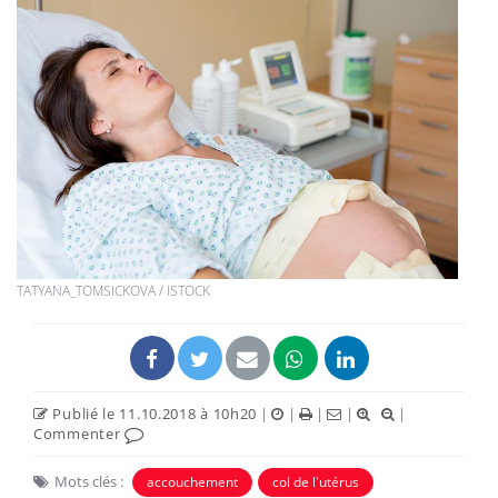
TATYANA_TOMSICKOVA / ISTOCK
Publié le 11.10.2018 à 10h20
|
|
|
|
|
Commenter
Mots clés :
accouchement
col de l'utérus