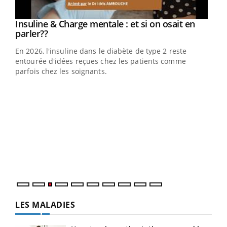
Youtube
Insuline & Charge mentale : et si on osait en
Youtube
Youtube
parler??
En 2026, l'insuline dans le diabète de type 2 reste
entourée d'idées reçues chez les patients comme
parfois chez les soignants.
Ecz
You
pour
L'ét
Vaca
Nos 
LES MALADIES