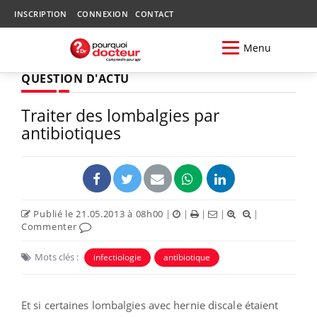
INSCRIPTION
CONNEXION
CONTACT
Menu
QUESTION D'ACTU
Traiter des lombalgies par
antibiotiques
Publié le 21.05.2013 à 08h00
|
|
|
|
|
Commenter
Mots clés :
infectiologie
antibiotique
Et si certaines lombalgies avec hernie discale étaient