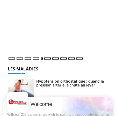
Un 
You
à l
Un é
mati
numé
LES MALADIES
Hypotension orthostatique : quand la
pression artérielle chute au lever
Welcome
Drépanocytose : une déformation des
globules rouges aux conséquences
graves
With our 225
partners
, we wish to store and access information on