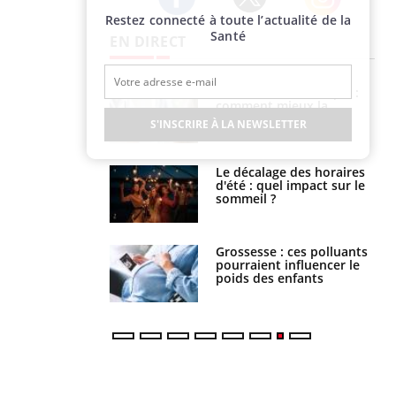
Restez connecté à toute l’actualité de la
Twitter
Facebook
Instagram
Santé
EN DIRECT
Insuffisance cardiaque :
Autisme : pourquoi le
comment mieux la
cerveau reconnaît-il les
prévenir
visages autrement ?
S'INSCRIRE À LA NEWSLETTER
Le décalage des horaires
Bronzage : qui sont
d'été : quel impact sur le
vraiment ceux qui
sommeil ?
cherchent à dorer leur
peau ?
Grossesse : ces polluants
Et si cet antidouleur
pourraient influencer le
courant était risqué pour
poids des enfants
le cerveau ?