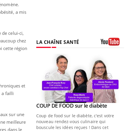
phénomène.
bésité, a mis
de celui-ci,
beaucoup chez
LA CHAÎNE SANTÉ
i cette région
Youtube
chroniques et
a failli
Youtube
COUP DE FOOD sur le diabète
Youtube
paux sur une
Coup de food sur le diabète, c'est votre
nouveau rendez-vous culinaire qui
une meilleure
bouscule les idées reçues ! Dans cet
res dans le