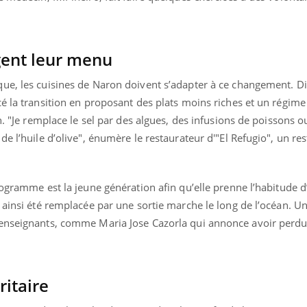
ualiste innove en matière de bilan de
é : l'utilisation d'un « jumeau
érique » permet ...
gent leur menu
ue, les cuisines de Naron doivent s’adapter à ce changement. Di
é la transition en proposant des plats moins riches et un régime
an. "Je remplace le sel par des algues, des infusions de poissons 
e l’huile d’olive", énumère le restaurateur d'"El Refugio", un res
rogramme est la jeune génération afin qu’elle prenne l’habitude 
 ainsi été remplacée par une sortie marche le long de l’océan. U
 enseignants, comme Maria Jose Cazorla qui annonce avoir perdu
ritaire