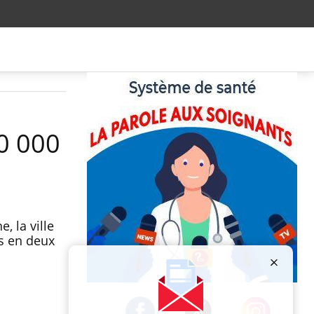
00 000
, la ville
os en deux
Publicité