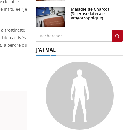
 de faire
 intitulée "Je
Maladie de Charcot
(Sclérose latérale
amyotrophique)
à trottinette.
t bien arrivés
s, à perdre du
J'AI MAL