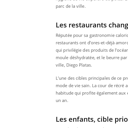
mut
air… Nos mains
défis, mais ...
parc de la ville.
sant
num
Les restaurants chan
Réputée pour sa gastronomie caloriq
restaurants ont d’ores-et-déjà amorc
qui privilégie des produits de l’océ
moule déshydratée, et le beurre par d
ville, Diego Platas.
L’une des cibles principales de ce p
mode de vie sain. La cour de récré a
habitude qui profite également aux
un an.
Les enfants, cible prio