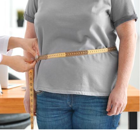
TDAH : quel est ce
traitement autorisé aux
États-Unis ?
Cerveau : le mystère de la
"madeleine de Proust"
enfin expliqué
Intolérance au gluten : les
nouvelles
recommandations de la
HAS