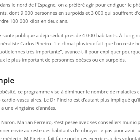
e dans le nord de l’Espagne, on a préféré agir pour endiguer le 
nts, dont 9 000 personnes en surpoids et 3 000 qui souffrent d’o
erdre 100 000 kilos en deux ans.
anté publique a déjà séduit près de 4 000 habitants. À l’origine 
raliste Carlos Pineiro. "Le climat pluvieux fait que l'on reste 
quotidiennes très importante", avance-t-il pour expliquer pourquo
taux le plus important de personnes obèses ou en surpoids.
mple
t l’obésité, ce programme vise à diminuer le nombre de maladies 
cardio-vasculaires. Le Dr Pineiro est d’autant plus impliqué qu’il 
y a une vingtaine d’années.
« jumeau numérique » pour
tube
iliter l’accès à la médecine
 Naron, Marian Ferreiro, s’est pesée avec ses conseillers munici
Youtube
ventive
onner envie au reste des habitants d’embrayer le pas pour avoir 
établissement lié à un groupe
e médecin, M.Pineiro, fait faire quelques exercices à des volontai