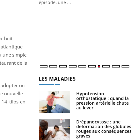
épisode, une ...
Quand l’entreprise mise sur le bien
Ec
Youtube
You
Youtube
être global
quo
"Les rendez-vous de la santé et de la
Dan
qualité de vie au travail" de Pourquoi
der
x-huit
Docteur reçoivent Régis Blugeon, DRH et
com
 atlantique
directeur ...
et é
ou une simple
taurant de la
LES MALADIES
d’adopter un
ne nouvelle
Hypotension
orthostatique : quand la
 14 kilos en
pression artérielle chute
au lever
Drépanocytose : une
déformation des globules
rouges aux conséquences
graves