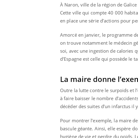
À Naron, ville de la région de Galic
Cette ville qui compte 40 000 habita
en place une série d’actions pour p
Amorcé en janvier, le programme de s
on trouve notamment le médecin géné
soi, avec une ingestion de calories 
d'Espagne est celle qui possède le 
La maire donne l’exe
Outre la lutte contre le surpoids e
à faire baisser le nombre d’accidents 
décéder des suites d’un infarctus il 
Youtube
 Mains : se
Diabète & Ramadan 2026
Un 
Youtube
You
outube
fac
Pour montrer l’exemple, la maire de
Le Ramadan approche, et, pour de
pré
un tout nouveau
nombreuses personnes atteintes de
bascule géante. Ainsi, elle espère d
Un 
lage, piscine,
diabète, c'est une période de questions, de
hygiène de vie et perdre du poids. L