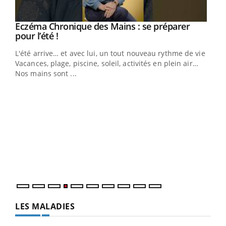
Eczéma Chronique des Mains : se préparer
Youtube
Youtube
pour l’été !
L'été arrive… et avec lui, un tout nouveau rythme de vie !
Vacances, plage, piscine, soleil, activités en plein air…
Nos mains sont ...
Dia
You
Le 
pers
ques
LES MALADIES