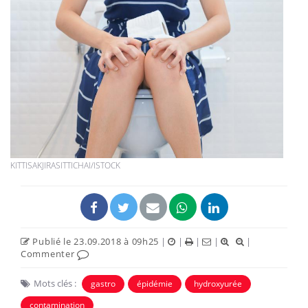
KITTISAKJIRASITTICHAI/ISTOCK
Publié le 23.09.2018 à 09h25
|
|
|
|
|
Commenter
Mots clés :
gastro
épidémie
hydroxyurée
contamination