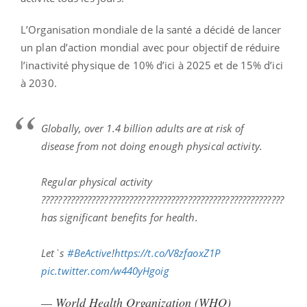
L’Organisation mondiale de la santé a décidé de lancer
un plan d’action mondial avec pour objectif de réduire
l’inactivité physique de 10% d’ici à 2025 et de 15% d’ici
à 2030.
Globally, over 1.4 billion adults are at risk of
disease from not doing enough physical activity.
Regular physical activity
????‍??????‍??????‍???????‍??????‍??????‍????‍???????‍??????‍??????
has significant benefits for health.
Let`s
#BeActive
!
https://t.co/V8zfaoxZ1P
pic.twitter.com/w440yHgoig
— World Health Organization (WHO)