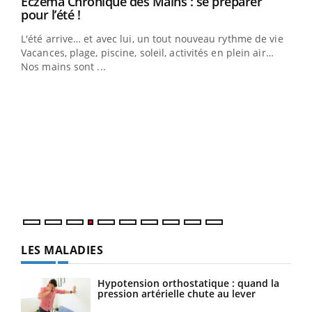
Eczéma Chronique des Mains : se préparer
Youtube
Youtube
pour l’été !
L'été arrive… et avec lui, un tout nouveau rythme de vie !
Vacances, plage, piscine, soleil, activités en plein air…
Nos mains sont ...
Dia
You
Le 
pers
ques
LES MALADIES
Hypotension orthostatique : quand la
pression artérielle chute au lever