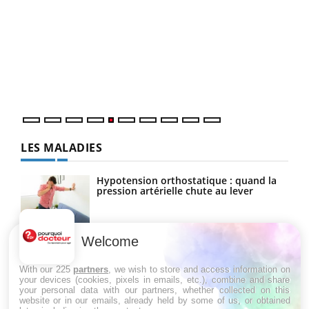
Un 
You
à l
Un é
mati
numé
LES MALADIES
Hypotension orthostatique : quand la
pression artérielle chute au lever
Welcome
Drépanocytose : une déformation des
globules rouges aux conséquences
graves
With our 225
partners
, we wish to store and access information on
your devices (cookies, pixels in emails, etc.), combine and share
your personal data with our partners, whether collected on this
website or in our emails, already held by some of us, or obtained
Maladie de Charcot (Sclérose latérale