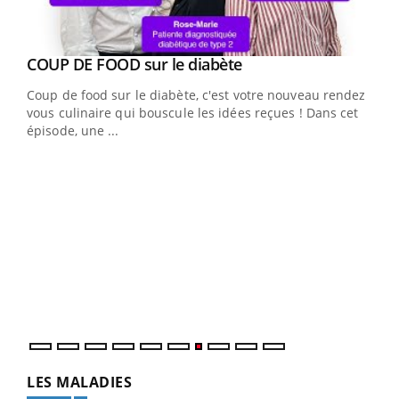
Youtube
cès
COUP DE FOOD sur le diabète
Youtube
Coup de food sur le diabète, c'est votre nouveau rendez-
 en
vous culinaire qui bouscule les idées reçues ! Dans cet
u
épisode, une ...
Qua
You
"Les
trav
DRH 
LES MALADIES