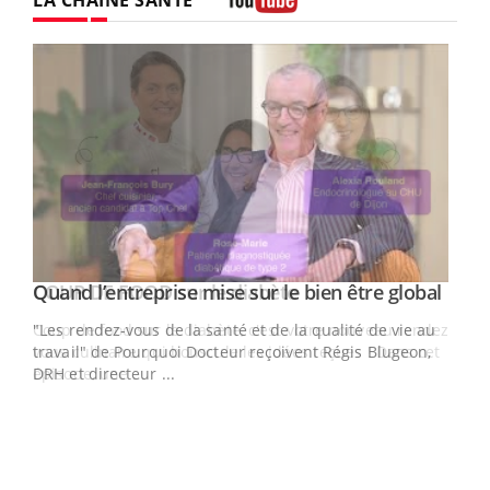
Youtube
Yout
Quand l’entreprise mise sur le bien être global
Youtube
ndez-
"Les rendez-vous de la santé et de la qualité de vie au
cet
travail" de Pourquoi Docteur reçoivent Régis Blugeon,
DRH et directeur ...
Ecz
You