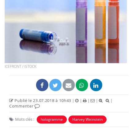
ICEFRONT / ISTOCK
Publié le 23.07.2018 à 10h43
|
|
|
|
|
Commenter
Mots clés :
hologramme
Harvey Weinstein