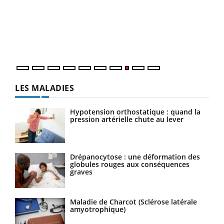
(3/3
Dans
vous
quot
LES MALADIES
Hypotension orthostatique : quand la
pression artérielle chute au lever
Drépanocytose : une déformation des
globules rouges aux conséquences
graves
Maladie de Charcot (Sclérose latérale
amyotrophique)