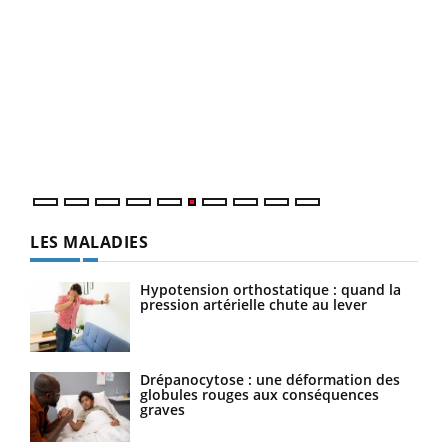
COU
You
Coup
vous
épis
LES MALADIES
Hypotension orthostatique : quand la
pression artérielle chute au lever
Drépanocytose : une déformation des
globules rouges aux conséquences
graves