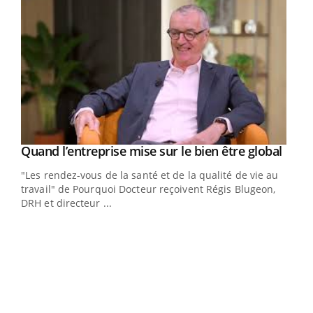
Yout
Quand l’entreprise mise sur le bien être global
Youtube
ndez-
"Les rendez-vous de la santé et de la qualité de vie au
cet
travail" de Pourquoi Docteur reçoivent Régis Blugeon,
DRH et directeur ...
Ecz
You
(3/3
Dans