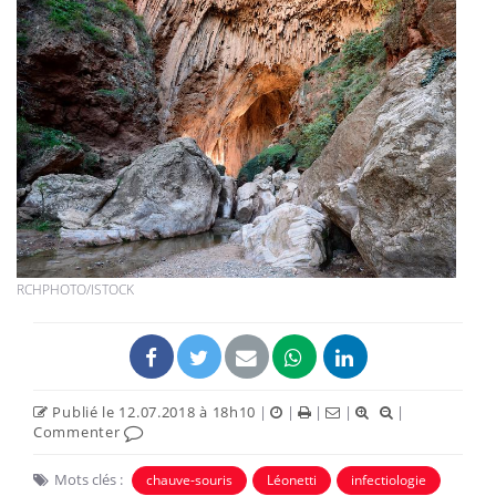
RCHPHOTO/ISTOCK
Publié le 12.07.2018 à 18h10
|
|
|
|
|
Commenter
Mots clés :
chauve-souris
Léonetti
infectiologie