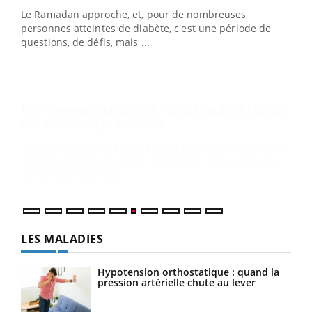
Youtube
à la médecine préventive
Le Ramadan approche, et, pour de nombreuses
Un établissement lié à un groupe mutualiste innove en
personnes atteintes de diabète, c'est une période de
matière de bilan de santé : l'utilisation d'un « jumeau
questions, de défis, mais ...
numérique » permet ...
COU
You
Coup
vous
épis
LES MALADIES
Hypotension orthostatique : quand la
pression artérielle chute au lever