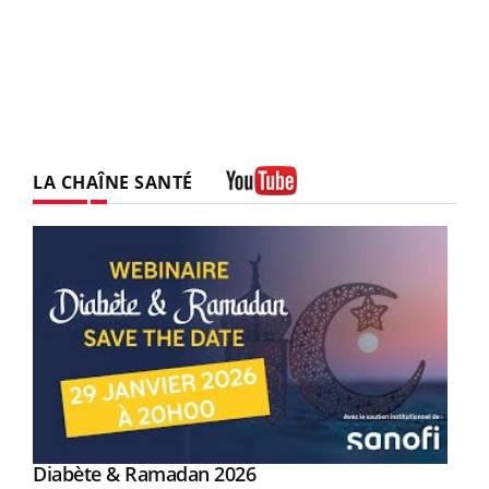
LA CHAÎNE SANTÉ
Youtube
Youtube
Diabète & Ramadan 2026
Un « jumeau numérique » pour faciliter l’accès
Youtube
Youtube