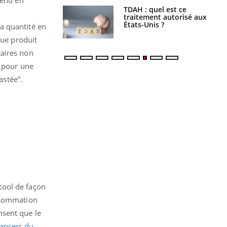
s alimentaires :
TDAH : quel est ce
velle arme contre
traitement autorisé aux
tions sévères
États-Unis ?
a quantité en
que produit
taires non
é pour une
astée".
cool de façon
onsommation
nsent que le
cancers du