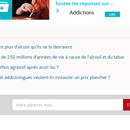
éma Chronique des Mains : se
Diabète & Ramadan 
tube
Youtube
Youtube
parer pour l’été !
Le Ramadan approche, et,
é arrive… et avec lui, un tout nouveau
nombreuses personnes at
 plus d'alcool qu'ils ne le devraient
me de vie ! Vacances, plage, piscine,
diabète, c'est une périod
il, activités en plein air… Nos mains
défis, mais ...
e 250 millions d’années de vie à cause de l'alcool et du tabac
 ...
fois agressif après avoir bu ?
t addictologues veulent-ils instaurer un prix plancher ?
S