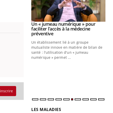
Youtube
2026
Un « jumeau numérique » pour
Youtube
faciliter l’accès à la médecine
 pour de
Youtube
préventive
teintes de
Un établissement lié à un groupe
e de questions, de
mutualiste innove en matière de bilan de
santé : l'utilisation d'un « jumeau
CO
You
numérique » permet ...
Cou
nou
bou
épi
'inscrire
LES MALADIES