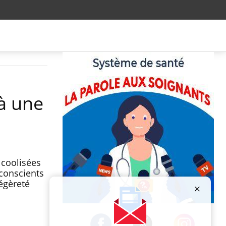
 à une
lcoolisées
 conscients
égèreté
Publicité