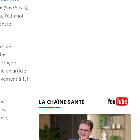
x (5 675 cas),
, l’éthanol
ant le
es de
lus
de façon
le un article
tivement à 1,1
us
LA CHAÎNE SANTÉ
res
Youtube
use,