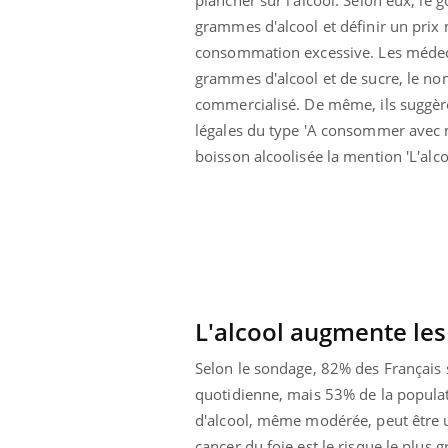
 votre ventre
Pourquoi manger moins
grammes d'alcool et définir un prix 
l les premiers
de protéines pourrait
 vos vacances ?
finalement être bénéfique
consommation excessive.
Les médec
grammes d'alcool et de sucre, le nom
commercialisé. De même, ils suggère
légales du type 'A consommer avec mo
boisson alcoolisée la mention 'L'alco
L'alcool augmente les
Selon le sondage, 82% des Français
quotidienne, mais 53% de la populat
d'alcool, même modérée, peut être 
cancer du foie est le risque le plus 