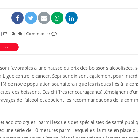
|
|
|
Commenter
puberté
 sont favorables à une hausse du prix des boissons alcoolisées, 
 Ligue contre le cancer. Sept sur dix sont également pour interdi
 81% de notre population souhaiterait que les risques liés à la 
Grossesse et chaleur : ce
Mordue 
quettes des boissons. Ces chiffres (encourageants) témoignent d'u
que dit la science
barracud
secouru
 ravages de l'alcool et appuient les recommandations de la com
réflexe 
Le smartphone nuit-il à
Légionel
l'apprentissage de la
quelle e
 et addictologues, parmi lesquels des spécialistes de santé publi
lecture ?
contami
c une série de 10 mesures parmi lesquelles, la mise en place d'
 gouvernement devrait "taxer l'alcool proportionnellement au con