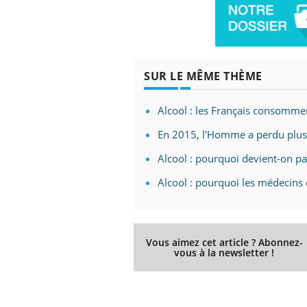
prendre pour
Insuline & Charge mentale : et si on
Ecz
Youtube
You
SUR LE MÊME THÈME
Youtube
osait en parler??
pré
llard mental ou
En 2026, l'insuline dans le diabète de type 2
L'ét
Alcool : les Français consomment
tômes de la
reste entourée d'idées reçues chez les
ryth
les ce qui la rend
patients comme parfois chez les soignants.
sole
En 2015, l'Homme a perdu plus d
sont
Alcool : pourquoi devient-on par
Alcool : pourquoi les médecins e
Vous aimez cet article ? Abonnez-
vous à la newsletter !