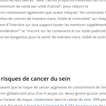
Mordue par une tique en
Allergie
minimum de vente par unité d'alcool", pour réduire la
vacances, elle reste dans
une nou
le coma pendant 42 jours
les réac
ins réclamaient également que soient indiqués "les contenants l
bre de calories de manière claire, lisible et contrastée" sur cha
nt d'"interdire sur tout support toutes les mentions supplémen
dération'" et "inscrire sur les contenants et sur toute publicit
ol est dangereux pour la santé' de manière claire, lisible et contr
 risques de cancer du sein
 savent que le risque de cancer augmente en consommant de l’al
ion globale (soit plus d'un Français sur deux) ignore qu'une c
un facteur de risque, notamment dans le cancer du sein. 39% pe
grave.
Pourtant,
l'alcool est à l'origine de 8 081 nouveaux cas de 