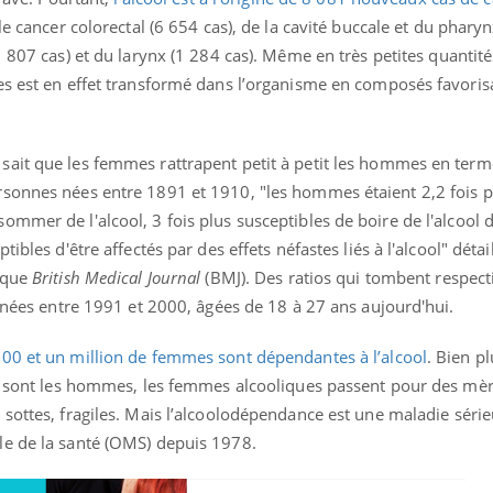
e cancer colorectal (6 654 cas), de la cavité buccale et du pharyn
 807 cas) et du larynx (1 284 cas).
Même en très petites quantités
es est en effet transformé dans l’organisme en composés favoris
ait que les femmes rattrapent petit à petit les hommes en term
sonnes nées entre 1891 et 1910, "les hommes étaient 2,2 fois p
mmer de l'alcool, 3 fois plus susceptibles de boire de l'alcool 
ibles d'être affectés par des effets néfastes liés à l'alcool" détail
nique
British Medical Journal
(BMJ). Des ratios qui tombent respec
s nées entre 1991 et 2000, âgées de 18 à 27 ans aujourd'hui.
00 et un million de femmes sont dépendantes à l’alcool
. Bien pl
le sont les hommes, les femmes alcooliques passent pour des mè
sottes, fragiles.
Mais l’alcoolodépendance est une maladie série
le de la santé (OMS) depuis 1978.