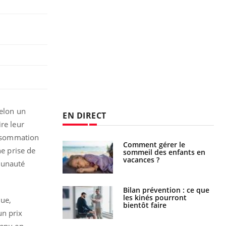
selon un
EN DIRECT
re leur
consommation
par un
Comment gérer le
ne prise de
a, une petite fille
sommeil des enfants en
e grâce à un
vacances ?
munauté
essentiel
lose en Suisse :
Bilan prévention : ce que
st l’origine de la
les kinés pourront
que,
nation ?
bientôt faire
un prix
tenu en