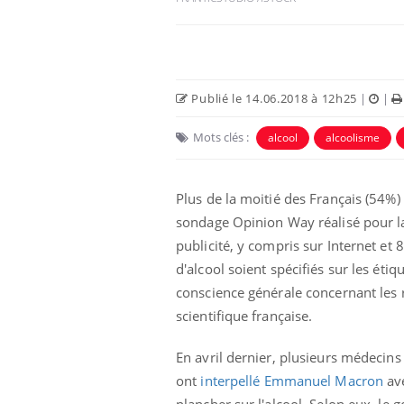
Publié le 14.06.2018 à 12h25
|
|
Mots clés :
alcool
alcoolisme
Plus de la moitié des Français (54%)
sondage
Opinion Way réalisé pour la
publicité, y compris sur Internet et
e empêche-t-elle
Fortes chaleurs :
d'alcool soient spécifiés sur les éti
 la nuit ?
pourquoi le risque de
noyade grimpe-t-il ?
conscience générale concernant les
scientifique française.
 fin du comprimé
Le Viagra pourrait-il
jours se profile-t-
freiner la propagation du
En avril dernier, plusieurs médecins
n ?
cancer ?
ont
interpellé Emmanuel Macron
ave
plancher sur l'alcool. Selon eux, le