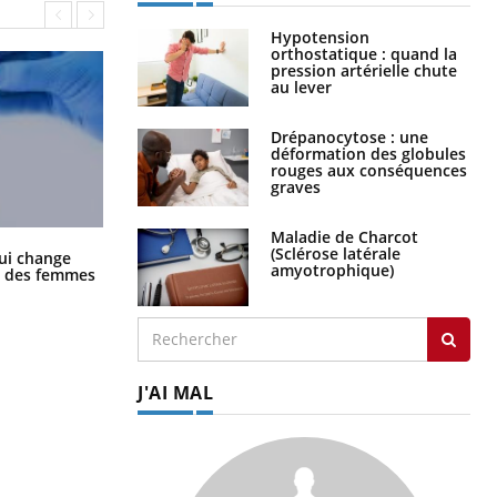
Hypotension
orthostatique : quand la
pression artérielle chute
au lever
Drépanocytose : une
déformation des globules
rouges aux conséquences
graves
Maladie de Charcot
(Sclérose latérale
La sieste empêche-t-elle de dormir
ui change
amyotrophique)
la nuit ?
ge des femmes
J'AI MAL