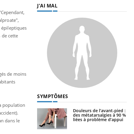
J'AI MAL
 "Cependant,
alproate",
 épileptiques
s de cette
âgés de moins
abitants
SYMPTÔMES
la population
Douleurs de l’avant-pied :
ccident).
des métatarsalgies à 90 %
liées à problème d’appui
an dans le