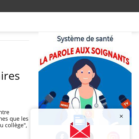
ires
ntre
nes que les
u collège",
Publicité