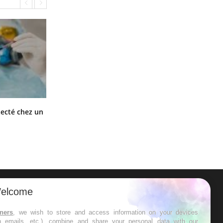
Mortalité infantile : un rapport
tecté chez un
s’interroge sur son taux élevé en
France
elcome
ER
tners
, we wish to store and access information on your devices
in emails, etc.), combine and share your personal data with our
s les semaines les meilleures