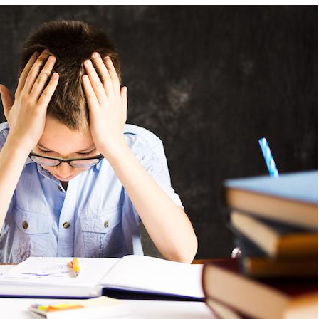
Toujours connectés :
comment le travail
empiète de plus en plus
sur nos soirées
Cancer colorectal : une
stratégie simple aurait
changé la donne au Pays
basque
Chikungunya, dengue,
West Nile : que se passe-
t-il dans le sud de la
France ?