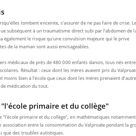
is
squ’elles tombent enceinte, s’assurer de ne pas faire de crise. L
que subséquent à un traumatisme direct subi par l'abdomen de l
y a également le risque qu'une convulsion majeure qui le prive
es de la maman sont aussi envisageables.
iers médicaux de près de 480 000 enfants danois, tous nés entre
colaires. Résultat : ceux dont les mères avaient pris du Valproa
nt moins bien à l’école que ceux dont les mères prenaient d’autr
 de médication du tout.
 "l'école primaire et du collège"
 de "l'école primaire et du collège", en mathématiques notammen
 association entre la consommation du Valproate pendant la gro
i que des troubles autistiques.