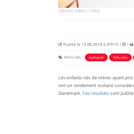
CREATIVE-FAMILY / STOCK
Publié le 13.06.2018 à 07h15
|
|
 Mains :
Carence en fer : comprendre pour
Ins
Youtube
You
Mots clés :
épilepsie
follicules
Youtube
Youtube
prévenir
osa
aciles à aborder...
Fatigue, irritabilité, brouillard mental ou
En 2
Les enfants nés de mères ayant pris
poser des
même alopécie… Les symptômes de la
rest
'un proche c'est
carence en fer sont multiples ce qui la rend
pat
ont un rendement scolaire considéra
...
Danemark.
Ces résultats
sont publi