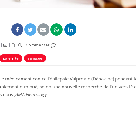
|
|
|
Commenter
uline & Charge mentale : et si on
tube
paternité
sangsue
Youtube
it en parler??
026, l'insuline dans le diabète de type 2
 le médicament contre l'épilepsie Valproate (Dépakine) pendant 
e entourée d'idées reçues chez les
ients comme parfois chez les soignants.
blement diminué, selon une nouvelle recherche de l'université 
és dans
JAMA Neurology
.