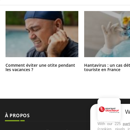
Comment éviter une otite pendant
Hantavirus : un cas dé
les vacances ?
touriste en France
W
À PROPOS
NEWSLETT
With our 225
par
(cookies, pixels 
Recevez toute