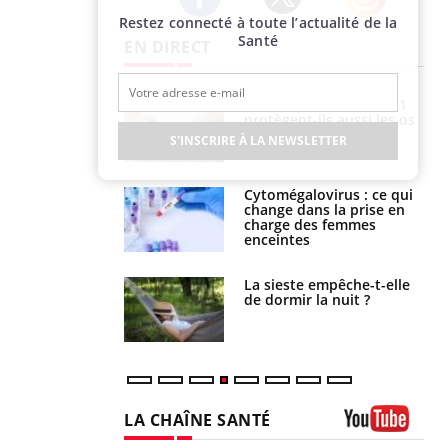
Restez connecté à toute l’actualité de la
Twitter
Facebook
Instagram
Santé
EN DIRECT
Les médicaments GLP-1
VIH : la fin du comprimé
protègent-ils aussi les os
tous les jours se profile-t-
?
elle enfin ?
S'INSCRIRE À LA NEWSLETTER
Cytomégalovirus : ce qui
Pourquoi votre ventre
change dans la prise en
gâche-t-il les premiers
charge des femmes
jours de vos vacances ?
enceintes
La sieste empêche-t-elle
Fortes chaleurs :
de dormir la nuit ?
pourquoi le risque de
noyade grimpe-t-il ?
LA CHAÎNE SANTÉ
Youtube