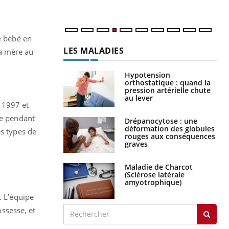
num
e bébé en
LES MALADIES
a mère au
Hypotension
orthostatique : quand la
pression artérielle chute
au lever
 1997 et
te pendant
Drépanocytose : une
déformation des globules
es types de
rouges aux conséquences
graves
Maladie de Charcot
(Sclérose latérale
amyotrophique)
t.
L’équipe
ssesse, et