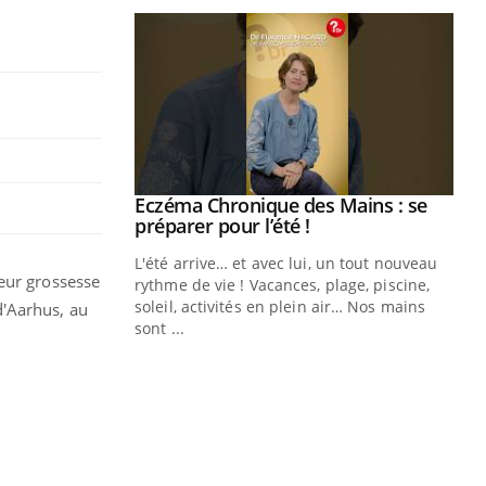
Eczéma Chronique des Mains : se
Youtube
Youtube
préparer pour l’été !
L'été arrive… et avec lui, un tout nouveau
leur grossesse
rythme de vie ! Vacances, plage, piscine,
soleil, activités en plein air… Nos mains
d'Aarhus, au
sont ...
Youtube
Diabète & Ramadan 2026
Un
Youtube
You
fac
Le Ramadan approche, et, pour de
pr
nombreuses personnes atteintes de
Un 
diabète, c'est une période de questions, de
mut
défis, mais ...
san