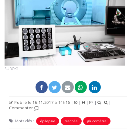
SUDOK1
Publié le 16.11.2017 à 14h16
|
|
|
|
|
Commenter
Mots clés :
épilepsie
trachée
glucomètre