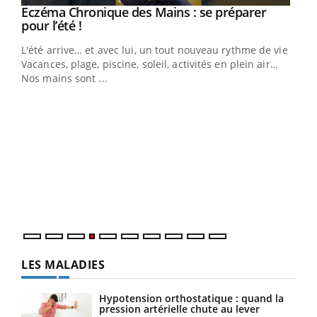
Eczéma Chronique des Mains : se préparer
Youtube
Youtube
pour l’été !
L'été arrive… et avec lui, un tout nouveau rythme de vie !
Vacances, plage, piscine, soleil, activités en plein air…
Nos mains sont ...
Youtube
Diabète & Ramadan 2026
Un 
Youtube
You
à l
Le Ramadan approche, et, pour de nombreuses
Un é
personnes atteintes de diabète, c'est une période de
mati
questions, de défis, mais ...
numé
LES MALADIES
Hypotension orthostatique : quand la
pression artérielle chute au lever